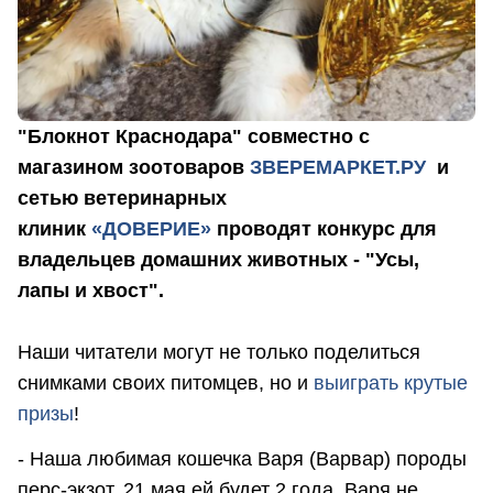
"Блокнот Краснодара" совместно с
магазином зоотоваров
ЗВЕРЕМАРКЕТ.РУ
и
сетью ветеринарных
клиник
«ДОВЕРИЕ»
проводят конкурс для
владельцев домашних животных - "Усы,
лапы и хвост".
Наши читатели могут не только поделиться
снимками своих питомцев, но и
выиграть крутые
призы
!
- Наша любимая кошечка Варя (Варвар) породы
перс-экзот, 21 мая ей будет 2 года. Варя не