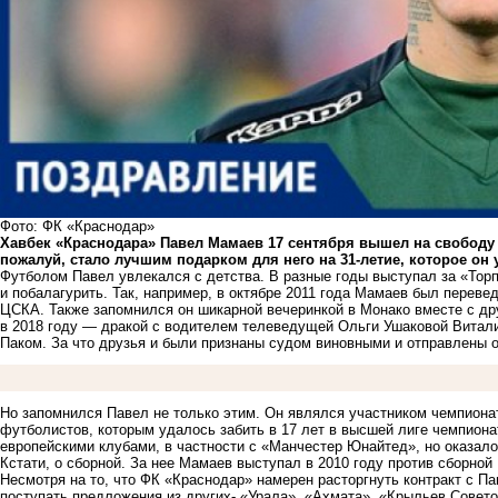
Фото: ФК «Краснодар»
Хавбек «Краснодара» Павел Мамаев 17 сентября
вышел на свободу
пожалуй, стало лучшим подарком для него на 31-летие, которое он 
Футболом Павел увлекался с детства. В разные годы выступал за «Тор
и побалагурить. Так, например, в октябре 2011 года Мамаев был перев
ЦСКА. Также запомнился он шикарной вечеринкой в Монако вместе с д
в 2018 году — дракой с водителем телеведущей Ольги Ушаковой Витал
Паком. За что друзья и были признаны судом виновными и
отправлены о
Но запомнился Павел не только этим. Он являлся участником чемпиона
футболистов, которым удалось забить в 17 лет в высшей лиге чемпиона
европейскими клубами, в частности с «Манчестер Юнайтед», но оказалос
Кстати, о сборной. За нее Мамаев выступал в 2010 году против сборной
Несмотря на то, что ФК «Краснодар» намерен расторгнуть контракт с П
поступать предложения из других
- «Урала», «Ахмата», «Крыльев Совето