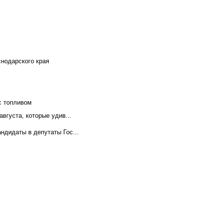
снодарского края
с топливом
вгуста, которые удив...
ндидаты в депутаты Гос...