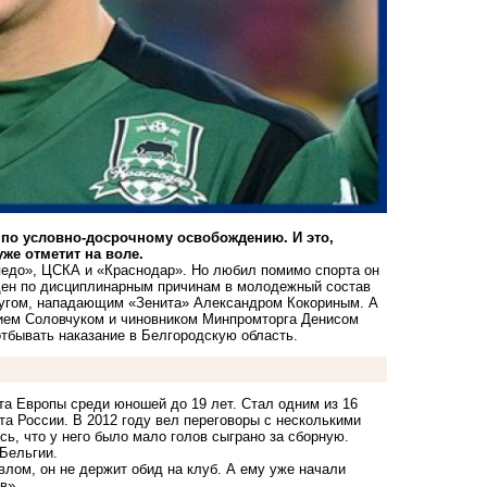
по условно-досрочному освобождению. И это,
уже отметит на воле.
педо», ЦСКА и «Краснодар». Но любил помимо спорта он
еден по дисциплинарным причинам в молодежный состав
ругом, нападающим «Зенита» Александром Кокориным. А
ием Соловчуком и чиновником Минпромторга Денисом
тбывать наказание в Белгородскую область.
та Европы среди юношей до 19 лет. Стал одним из 16
та России. В 2012 году вел переговоры с несколькими
ь, что у него было мало голов сыграно за сборную.
 Бельгии.
авлом, он
не держит обид на клуб.
А ему уже
начали
в».