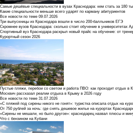
Самые дешёвые специальности в вузах Краснодара: кем стать за 180 ты
Какие специальности меньше всего ударят по карману абитуриентов
Все новости по теме
09.07.2026
Три выпускницы из Краснодара вошли в число 200-балльников ЕГЭ
Скромнее вузов Краснодара: сколько стоит обучение в университетах А
Спортивный вуз Краснодара раскрыл новый прайс на обучение: от трене
Курортный сезон 2026
Пустые пляжи, перебои со светом и работа ПВО: как проходит отдых в 
Москвич рассказал реалии отдыха в Крыму в 2026 году
Все новости по теме
31.07.2026
«С пляжей под сирены никого не гонят»: туристка описала отдых на кур
От 750 рублей за ночь: где снять дешевое жилье на курортах Краснодар
«Сирены не мешали, но было другое»: краснодарец назвал плюсы и мин
Что с бензином на Кубани