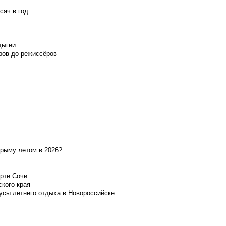
сяч в год
дыгеи
ров до режиссёров
Крыму летом в 2026?
орте Сочи
ского края
усы летнего отдыха в Новороссийске