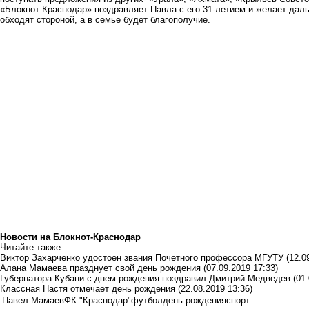
«Блокнот Краснодар» поздравляет Павла с его 31-летием и желает даль
обходят стороной, а в семье будет благополучие.
Новости на Блoкнoт-Краснодар
Читайте также:
Виктор Захарченко удостоен звания Почетного профессора МГУТУ
(12.0
Алана Мамаева празднует свой день рождения
(07.09.2019 17:33)
Губернатора Кубани с днем рождения поздравил Дмитрий Медведев
(01
Классная Настя отмечает день рождения
(22.08.2019 13:36)
Павел Мамаев
ФК "Краснодар"
футбол
день рождения
спорт