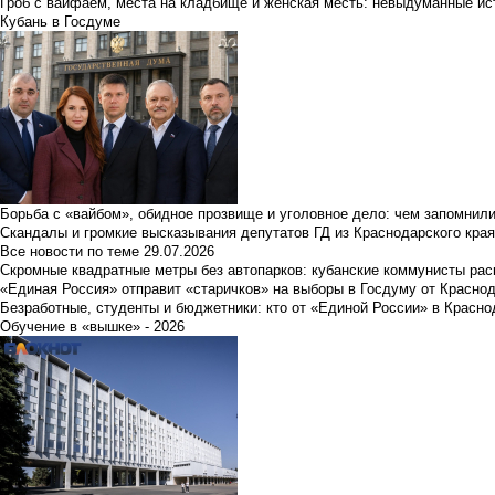
Гроб с вайфаем, места на кладбище и женская месть: невыдуманные ист
Кубань в Госдуме
Борьба с «вайбом», обидное прозвище и уголовное дело: чем запомнил
Скандалы и громкие высказывания депутатов ГД из Краснодарского края
Все новости по теме
29.07.2026
Скромные квадратные метры без автопарков: кубанские коммунисты ра
«Единая Россия» отправит «старичков» на выборы в Госдуму от Краснод
Безработные, студенты и бюджетники: кто от «Единой России» в Красно
Обучение в «вышке» - 2026