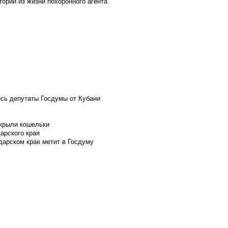
ории из жизни похоронного агента
ись депутаты Госдумы от Кубани
скрыли кошельки
арского края
дарском крае метит в Госдуму