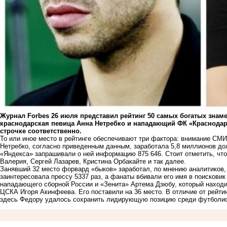
Журнал Forbes 26 июля представил рейтинг 50 самых богатых знаме
краснодарская певица Анна Нетребко и нападающий ФК «Краснодар
строчке соответственно.
То или иное место в рейтинге обеспечивают три фактора: внимание СМИ,
Нетребко, согласно приведенным данным, заработала 5,8 миллионов до
«Яндекса» запрашивали о ней информацию 875 646. Стоит отметить, что 
Валерия, Сергей Лазарев, Кристина Орбакайте и так далее.
Занявший 32 место форвард «быков» заработал, по мнению аналитиков,
заинтересовала прессу 5337 раз, а фанаты вбивали его имя в поисковик 
нападающего сборной России и «Зенита» Артема Дзюбу, который находит
ЦСКА Игоря Акинфеева. Его поставили на 36 место. В отличие от
рейти
здесь Федору удалось сохранить лидирующую позицию среди футболис