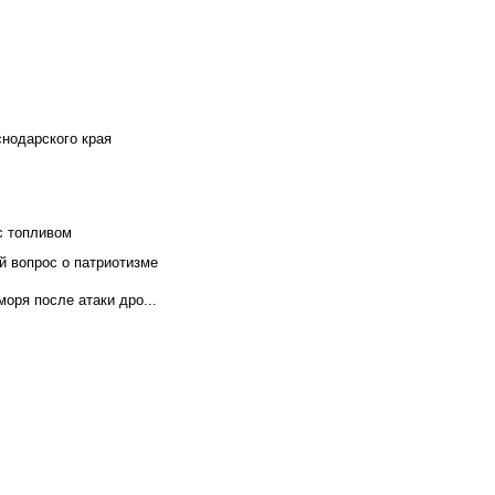
снодарского края
с топливом
й вопрос о патриотизме
оря после атаки дро...