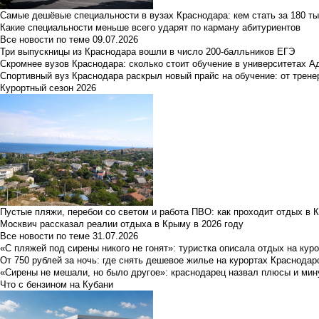
Самые дешёвые специальности в вузах Краснодара: кем стать за 180 ты
Какие специальности меньше всего ударят по карману абитуриентов
Все новости по теме
09.07.2026
Три выпускницы из Краснодара вошли в число 200-балльников ЕГЭ
Скромнее вузов Краснодара: сколько стоит обучение в университетах А
Спортивный вуз Краснодара раскрыл новый прайс на обучение: от трене
Курортный сезон 2026
Пустые пляжи, перебои со светом и работа ПВО: как проходит отдых в 
Москвич рассказал реалии отдыха в Крыму в 2026 году
Все новости по теме
31.07.2026
«С пляжей под сирены никого не гонят»: туристка описала отдых на кур
От 750 рублей за ночь: где снять дешевое жилье на курортах Краснодар
«Сирены не мешали, но было другое»: краснодарец назвал плюсы и мин
Что с бензином на Кубани