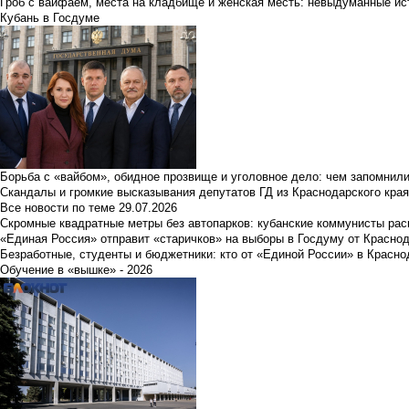
Гроб с вайфаем, места на кладбище и женская месть: невыдуманные ист
Кубань в Госдуме
Борьба с «вайбом», обидное прозвище и уголовное дело: чем запомнил
Скандалы и громкие высказывания депутатов ГД из Краснодарского края
Все новости по теме
29.07.2026
Скромные квадратные метры без автопарков: кубанские коммунисты ра
«Единая Россия» отправит «старичков» на выборы в Госдуму от Краснод
Безработные, студенты и бюджетники: кто от «Единой России» в Красно
Обучение в «вышке» - 2026