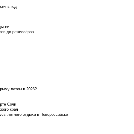
сяч в год
дыгеи
ров до режиссёров
Крыму летом в 2026?
орте Сочи
ского края
усы летнего отдыха в Новороссийске