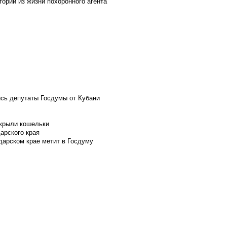
ории из жизни похоронного агента
ись депутаты Госдумы от Кубани
скрыли кошельки
арского края
дарском крае метит в Госдуму