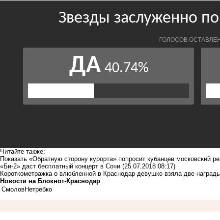
Читайте также:
Показать «Обратную сторону курорта» попросит кубанцев московский р
«Би-2» даст бесплатный концерт в Сочи
(25.07.2018 08:17)
Короткометражка о влюбленной в Краснодар девушке взяла две наград
Новости на Блoкнoт-Краснодар
Смолов
Нетребко