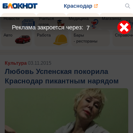
Краснодар
Новости
Учиться
Медицина
Магазины
готов
Реклама закроется через:
5
Авто
Работа
Бары
Справоч
- рестораны
Культура
03.11.2015
Любовь Успенская покорила
Краснодар пикантным нарядом