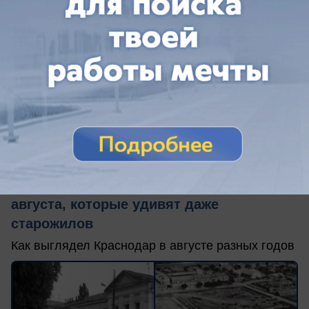
вчера в 18:26
0
Краеведческий музей
Футбольный матч 1926 года и Сенной
рынок с высоты: архивные снимки
августа, которые удивят даже
старожилов
Как выглядел Краснодар в августе разных годов