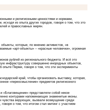
ционными и религиозными ценностями и нормами,
 исходя из опыта других городов, говоря о том, что это
елей и православных мирян.
объекты, которые, по мнению активистов, «в
ваемые «арт-объекты» – «красные человечки», огромная
ионов рублей из регионального бюджета. И всё это
кую инфраструктуру совершенно инородных объектов,
 опыте Перми, говоря о том, что эти эксперименты
снодарский край, чтобы организовать выставку, которая,
ионное «переосмысление» предметов религиозного
 и «Благовещение» представляли собой некое
аленно контурами напоминающих знаменитые иконы.
 и чувства верующих, вызвали возмущение среди
 говоря о том, что итогом стал митинг с участием