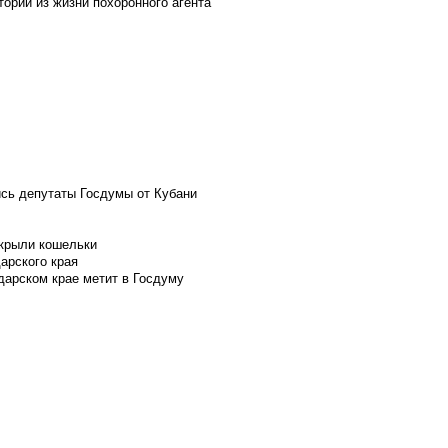
ории из жизни похоронного агента
ись депутаты Госдумы от Кубани
скрыли кошельки
арского края
дарском крае метит в Госдуму