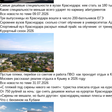
Самые дешёвые специальности в вузах Краснодара: кем стать за 180 ты
Какие специальности меньше всего ударят по карману абитуриентов
Все новости по теме
09.07.2026
Три выпускницы из Краснодара вошли в число 200-балльников ЕГЭ
Скромнее вузов Краснодара: сколько стоит обучение в университетах А
Спортивный вуз Краснодара раскрыл новый прайс на обучение: от трене
Курортный сезон 2026
Пустые пляжи, перебои со светом и работа ПВО: как проходит отдых в 
Москвич рассказал реалии отдыха в Крыму в 2026 году
Все новости по теме
31.07.2026
«С пляжей под сирены никого не гонят»: туристка описала отдых на кур
От 750 рублей за ночь: где снять дешевое жилье на курортах Краснодар
«Сирены не мешали, но было другое»: краснодарец назвал плюсы и мин
Что с бензином на Кубани