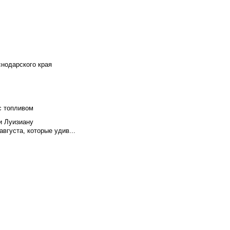
снодарского края
с топливом
и Луизиану
вгуста, которые удив...