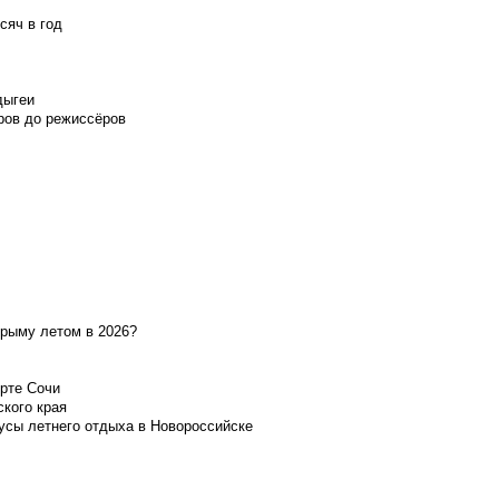
сяч в год
дыгеи
ров до режиссёров
Крыму летом в 2026?
орте Сочи
ского края
усы летнего отдыха в Новороссийске