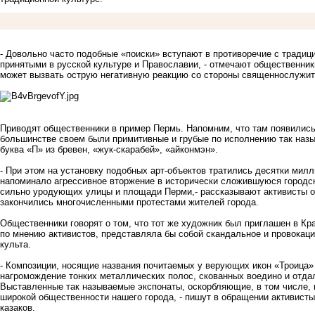
- Довольно часто подобные «поиски» вступают в противоречие с тради
принятыми в русской культуре и Православии, - отмечают общественники,
может вызвать острую негативную реакцию со стороны священнослужит
Приводят общественники в пример Пермь. Напомним, что там появились 
большинстве своем были примитивные и грубые по исполнению так назы
буква «П» из бревен, «жук-скарабей», «айконмэн».
- При этом на установку подобных арт-объектов тратились десятки милл
напоминало агрессивное вторжение в исторически сложившуюся городс
сильно уродующих улицы и площади Перми,- рассказывают активисты об
закончились многочисленными протестами жителей города.
Общественники говорят о том, что тот же художник был приглашен в Кра
по мнению активистов, представляла бы собой скандальное и провокац
культа.
- Композиции, носящие названия почитаемых у верующих икон «Троица»
нагромождение тонких металлических полос, скованных воедино и отд
Выставленные так называемые экспонаты, оскорбляющие, в том числе,
широкой общественности нашего города, - пишут в обращении активисты,
казаков.