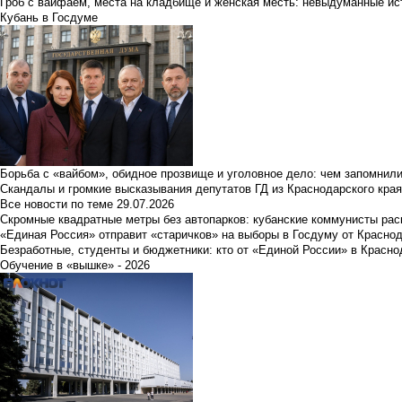
Гроб с вайфаем, места на кладбище и женская месть: невыдуманные ист
Кубань в Госдуме
Борьба с «вайбом», обидное прозвище и уголовное дело: чем запомнил
Скандалы и громкие высказывания депутатов ГД из Краснодарского края
Все новости по теме
29.07.2026
Скромные квадратные метры без автопарков: кубанские коммунисты ра
«Единая Россия» отправит «старичков» на выборы в Госдуму от Краснод
Безработные, студенты и бюджетники: кто от «Единой России» в Красно
Обучение в «вышке» - 2026