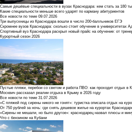
Самые дешёвые специальности в вузах Краснодара: кем стать за 180 ты
Какие специальности меньше всего ударят по карману абитуриентов
Все новости по теме
09.07.2026
Три выпускницы из Краснодара вошли в число 200-балльников ЕГЭ
Скромнее вузов Краснодара: сколько стоит обучение в университетах А
Спортивный вуз Краснодара раскрыл новый прайс на обучение: от трене
Курортный сезон 2026
Пустые пляжи, перебои со светом и работа ПВО: как проходит отдых в 
Москвич рассказал реалии отдыха в Крыму в 2026 году
Все новости по теме
31.07.2026
«С пляжей под сирены никого не гонят»: туристка описала отдых на кур
От 750 рублей за ночь: где снять дешевое жилье на курортах Краснодар
«Сирены не мешали, но было другое»: краснодарец назвал плюсы и мин
Что с бензином на Кубани