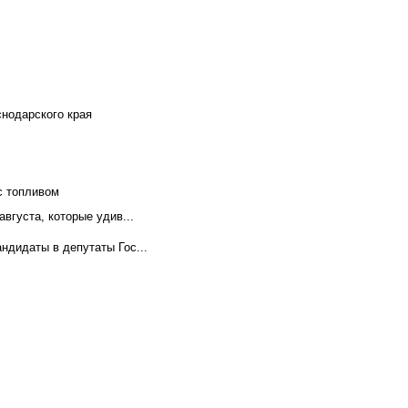
снодарского края
с топливом
вгуста, которые удив...
ндидаты в депутаты Гос...