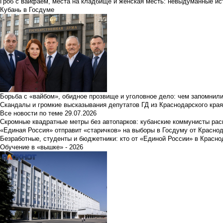
Гроб с вайфаем, места на кладбище и женская месть: невыдуманные ист
Кубань в Госдуме
Борьба с «вайбом», обидное прозвище и уголовное дело: чем запомнил
Скандалы и громкие высказывания депутатов ГД из Краснодарского края
Все новости по теме
29.07.2026
Скромные квадратные метры без автопарков: кубанские коммунисты ра
«Единая Россия» отправит «старичков» на выборы в Госдуму от Краснод
Безработные, студенты и бюджетники: кто от «Единой России» в Красно
Обучение в «вышке» - 2026