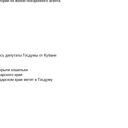
ории из жизни похоронного агента
ись депутаты Госдумы от Кубани
скрыли кошельки
арского края
дарском крае метит в Госдуму