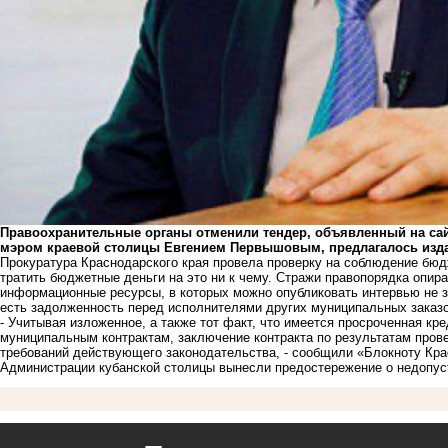
Правоохранительные органы отменили тендер, объявленный на сайте
мэром краевой столицы Евгением Первышовым, предлагалось изда
Прокуратура Краснодарского края провела проверку на соблюдение бюд
тратить бюджетные деньги на это ни к чему. Стражи правопорядка опира
информационные ресурсы, в которых можно опубликовать интервью не за
есть задолженность перед исполнителями других муниципальных заказо
- Учитывая изложенное, а также тот факт, что имеется просроченная к
муниципальным контрактам, заключение контракта по результатам пров
требований действующего законодательства, - сообщили «Блокноту Кра
Администрации кубанской столицы вынесли предостережение о недопуст