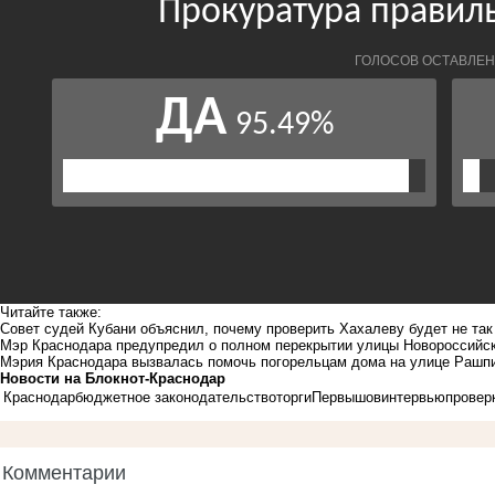
Читайте также:
Совет судей Кубани объяснил, почему проверить Хахалеву будет не так
Мэр Краснодара предупредил о полном перекрытии улицы Новороссийс
Мэрия Краснодара вызвалась помочь погорельцам дома на улице Рашп
Новости на Блoкнoт-Краснодар
Краснодар
бюджетное законодательство
торги
Первышов
интервью
провер
Комментарии