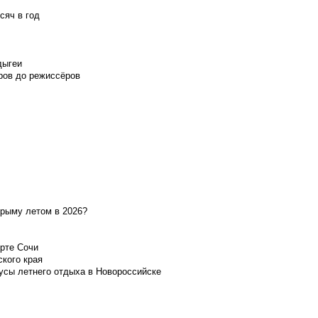
сяч в год
дыгеи
ров до режиссёров
Крыму летом в 2026?
орте Сочи
ского края
усы летнего отдыха в Новороссийске