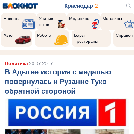
Краснодар
Новости
Учиться
Медицина
Магазины
готов
Реклама закроется через:
10
Авто
Работа
Бары
Справоч
- рестораны
Политика
20.07.2017
В Адыгее история с медалью
повернулась к Рузанне Туко
обратной стороной