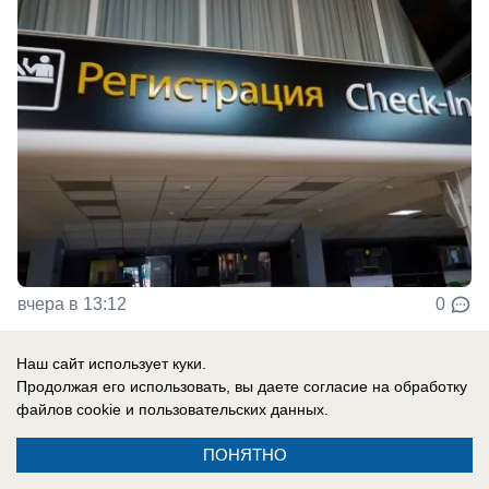
вчера в 13:12
0
Наш сайт использует куки.
Общество
Продолжая его использовать, вы даете согласие на обработку
Самый зрелищный месяц лета: что
файлов cookie
и пользовательских данных.
посмотреть краснодарцам на небе в
ПОНЯТНО
августе