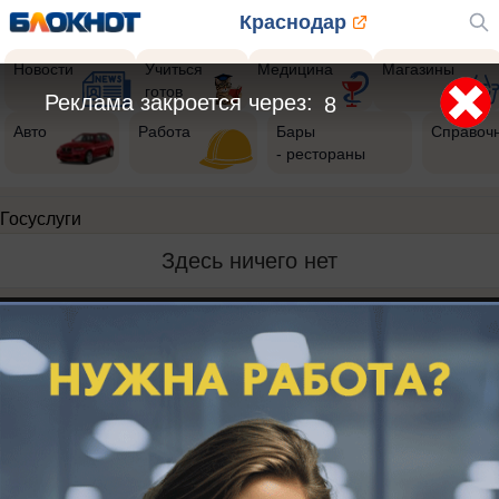
Краснодар
Новости
Учиться
Медицина
Магазины
готов
Реклама закроется через:
8
Авто
Работа
Бары
Справоч
- рестораны
Госуслуги
Здесь ничего нет
Реклама на сайте
Вакансии
Контакты
Информация