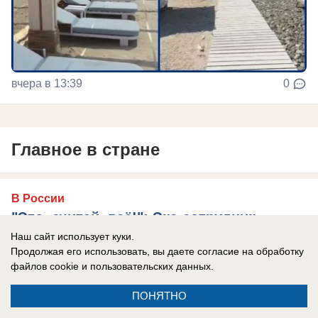
вчера в 13:39
0
Главное в стране
В России
"Это, считай, всё!": Экс-сотрудник
Службы безопасности Украины назвал
Наш сайт использует куки.
Продолжая его использовать, вы даете согласие на обработку
главный признак конца режима
файлов cookie
и пользовательских данных.
Зеленского
ПОНЯТНО
Василий Прозоров провел параллель с