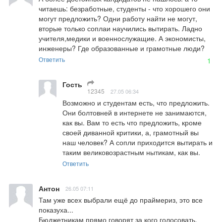
читаешь: безработные, студенты - что хорошего они 
могут предложить? Одни работу найти не могут, 
вторые только соплаи научились вытирать. Ладно 
учителя,медики и военнослужащие. А экономисты, 
инженеры? Где образованные и грамотные люди?
Ответить
1
Гость
12345
27.05 06:34
Возможно и студентам есть, что предложить. 
Они болтовней в интернете не занимаются, 
как вы. Вам то есть что предложить, кроме 
своей диванной критики, а, грамотный вы 
наш человек? А сопли приходится вытирать и 
таким великовозрастным нытикам, как вы.
Ответить
Антон
26.05 07:11
Там уже всех выбрали ещё до праймериз, это все 
показуха...

Бюджетникам прямо говорят за кого голосовать. 