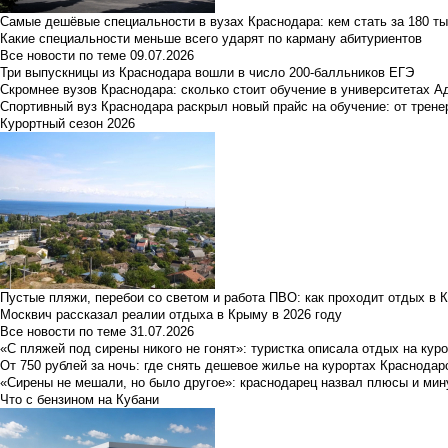
Самые дешёвые специальности в вузах Краснодара: кем стать за 180 ты
Какие специальности меньше всего ударят по карману абитуриентов
Все новости по теме
09.07.2026
Три выпускницы из Краснодара вошли в число 200-балльников ЕГЭ
Скромнее вузов Краснодара: сколько стоит обучение в университетах А
Спортивный вуз Краснодара раскрыл новый прайс на обучение: от трене
Курортный сезон 2026
Пустые пляжи, перебои со светом и работа ПВО: как проходит отдых в 
Москвич рассказал реалии отдыха в Крыму в 2026 году
Все новости по теме
31.07.2026
«С пляжей под сирены никого не гонят»: туристка описала отдых на кур
От 750 рублей за ночь: где снять дешевое жилье на курортах Краснодар
«Сирены не мешали, но было другое»: краснодарец назвал плюсы и мин
Что с бензином на Кубани