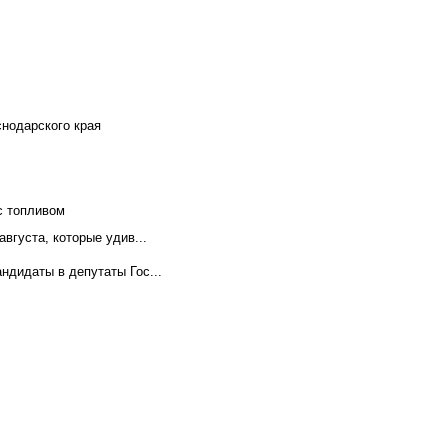
снодарского края
с топливом
вгуста, которые удив...
ндидаты в депутаты Гос...