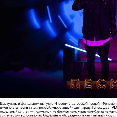
Выступить в финальном выпуске «Песен» с авторской песней «Феноме
именно эта песня стала первой, «порвавшей» хит-парад iTunes. Дуэт PL
отдельный куплет — получился не форматным, «грязным»(из-за ненормат
зрительском голосовании. Отдельные обсуждения в сети вызвал казус