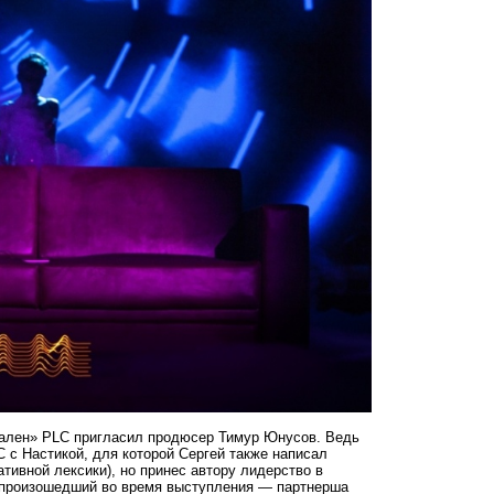
нален» PLC пригласил продюсер Тимур Юнусов. Ведь
C с Настикой, для которой Сергей также написал
ивной лексики), но принес автору лидерство в
, произошедший во время выступления — партнерша