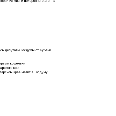
ории из жизни похоронного агента
ись депутаты Госдумы от Кубани
скрыли кошельки
арского края
дарском крае метит в Госдуму