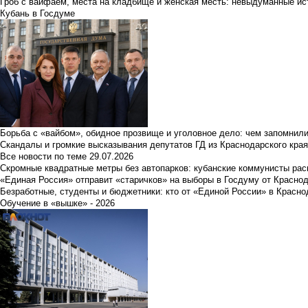
Гроб с вайфаем, места на кладбище и женская месть: невыдуманные ист
Кубань в Госдуме
Борьба с «вайбом», обидное прозвище и уголовное дело: чем запомнил
Скандалы и громкие высказывания депутатов ГД из Краснодарского края
Все новости по теме
29.07.2026
Скромные квадратные метры без автопарков: кубанские коммунисты ра
«Единая Россия» отправит «старичков» на выборы в Госдуму от Краснод
Безработные, студенты и бюджетники: кто от «Единой России» в Красно
Обучение в «вышке» - 2026