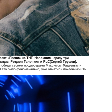
ект «Песни» на ТНТ. Напомним, сразу три
лидис, Родион Толочкин и PLC(Сергей Трущев).
т победы своими продюсерами Максимом Фадеевым и
 И это было феноменально, уже отметили поклонники 30-