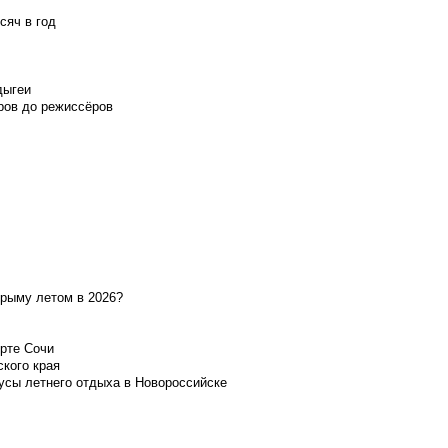
сяч в год
дыгеи
ров до режиссёров
Крыму летом в 2026?
орте Сочи
ского края
усы летнего отдыха в Новороссийске