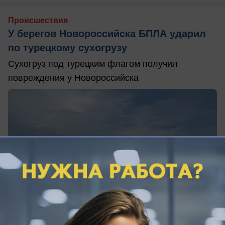
Происшествия
У берегов Новороссийска БПЛА ударил
по турецкому сухогрузу
Сухогруз под турецким флагом получил
повреждения у Новороссийска