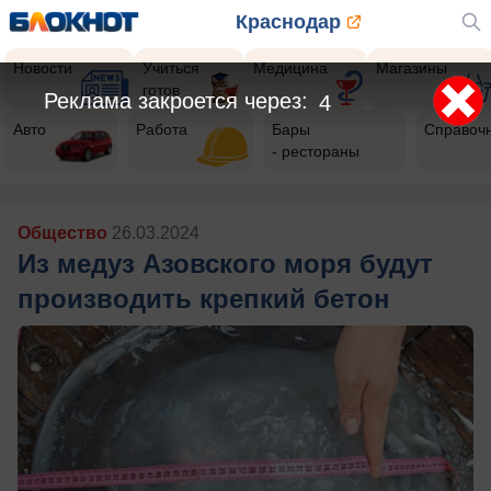
Краснодар
Новости
Учиться
Медицина
Магазины
готов
Реклама закроется через:
2
Авто
Работа
Бары
Справоч
- рестораны
Общество
26.03.2024
Из медуз Азовского моря будут
производить крепкий бетон