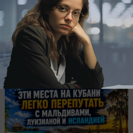
вчера в 20:07
0
Общество
Три страны в одном регионе: где на
Кубани найти Мальдивы, Исландию и
Луизиану
Три места на Кубани, после которых
загранпаспорт можно не доставать