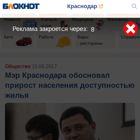
Краснодар
Новости
Учиться
Медицина
Магазины
готов
Реклама закроется через:
5
Авто
Работа
Бары
Справоч
- рестораны
Общество
15.09.2017
Мэр Краснодара обосновал
прирост населения доступностью
жилья