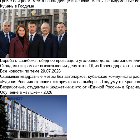
Гроб с вайфаем, места на кладбище и женская месть: невыдуманные ист
Кубань в Госдуме
Борьба с «вайбом», обидное прозвище и уголовное дело: чем запомнил
Скандалы и громкие высказывания депутатов ГД из Краснодарского края
Все новости по теме
29.07.2026
Скромные квадратные метры без автопарков: кубанские коммунисты ра
«Единая Россия» отправит «старичков» на выборы в Госдуму от Краснод
Безработные, студенты и бюджетники: кто от «Единой России» в Красно
Обучение в «вышке» - 2026