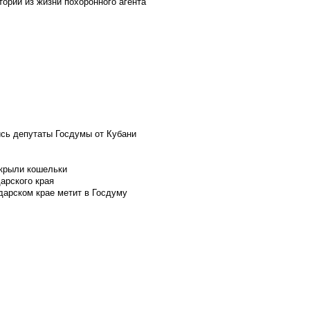
ории из жизни похоронного агента
ись депутаты Госдумы от Кубани
скрыли кошельки
арского края
дарском крае метит в Госдуму