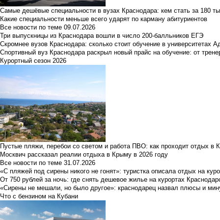
Самые дешёвые специальности в вузах Краснодара: кем стать за 180 ты
Какие специальности меньше всего ударят по карману абитуриентов
Все новости по теме
09.07.2026
Три выпускницы из Краснодара вошли в число 200-балльников ЕГЭ
Скромнее вузов Краснодара: сколько стоит обучение в университетах А
Спортивный вуз Краснодара раскрыл новый прайс на обучение: от трене
Курортный сезон 2026
Пустые пляжи, перебои со светом и работа ПВО: как проходит отдых в 
Москвич рассказал реалии отдыха в Крыму в 2026 году
Все новости по теме
31.07.2026
«С пляжей под сирены никого не гонят»: туристка описала отдых на кур
От 750 рублей за ночь: где снять дешевое жилье на курортах Краснодар
«Сирены не мешали, но было другое»: краснодарец назвал плюсы и мин
Что с бензином на Кубани