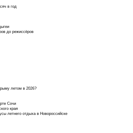
сяч в год
дыгеи
ров до режиссёров
Крыму летом в 2026?
орте Сочи
ского края
усы летнего отдыха в Новороссийске