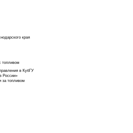
снодарского края
с топливом
правления в КубГУ
в России»
и за топливом