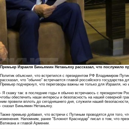
Премьер Израиля Биньямин Нетаньяху рассказал, что послужило пр
Политик объяснил, что встретился с президентом РФ Владимиром Путины
рассказал, что "обычно" встречается главой российского государства дл
Премьер подчеркнул, что переговоры важны не только для Израиля, но 
- Я скажу так: в последние годы я обычно встречаюсь с президентом Р
чтобы обеспечить наши интересы и безопасность на нашей северной гран
ним провели вплоть до сегодняшнего дня, служили нашей безопасности,
- сказал Биньямин Нетаньяху.
Также премьер добавил, что встречи с Путиным проводятся для того, чт
изменения. Напомним, ранее "Блокнот Краснодар" писал о том, что
през
Ватикана и главой Армении.