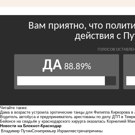
Читайте также:
Дама в возрасте устроила эротические танцы для Филиппа Киркорова в
Водитель автобуса и предприниматель арестованы по делу ДТП в Темр
Бейонсе на свадьбе у краснодарского хирурга оказалась Корнелией Ма
Новости на Блoкнoт-Краснодар
Владимир Путин
Сочи
премьер Израиля
встреча
причины