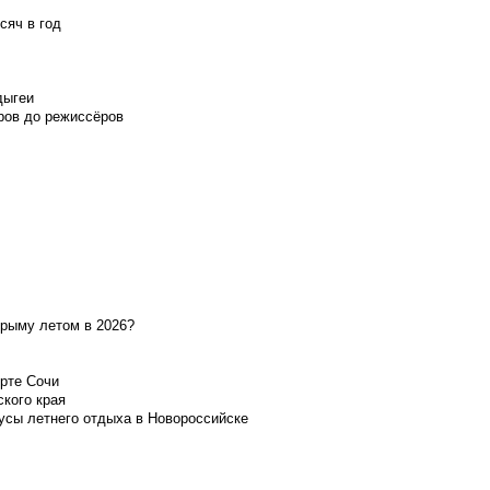
сяч в год
дыгеи
ров до режиссёров
Крыму летом в 2026?
орте Сочи
ского края
усы летнего отдыха в Новороссийске