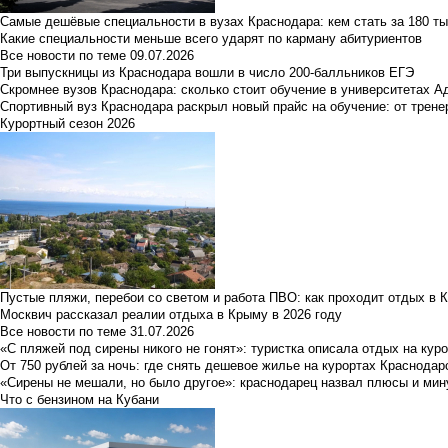
Самые дешёвые специальности в вузах Краснодара: кем стать за 180 ты
Какие специальности меньше всего ударят по карману абитуриентов
Все новости по теме
09.07.2026
Три выпускницы из Краснодара вошли в число 200-балльников ЕГЭ
Скромнее вузов Краснодара: сколько стоит обучение в университетах А
Спортивный вуз Краснодара раскрыл новый прайс на обучение: от трене
Курортный сезон 2026
Пустые пляжи, перебои со светом и работа ПВО: как проходит отдых в 
Москвич рассказал реалии отдыха в Крыму в 2026 году
Все новости по теме
31.07.2026
«С пляжей под сирены никого не гонят»: туристка описала отдых на кур
От 750 рублей за ночь: где снять дешевое жилье на курортах Краснодар
«Сирены не мешали, но было другое»: краснодарец назвал плюсы и мин
Что с бензином на Кубани