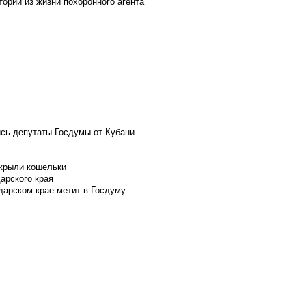
ории из жизни похоронного агента
ись депутаты Госдумы от Кубани
скрыли кошельки
арского края
дарском крае метит в Госдуму