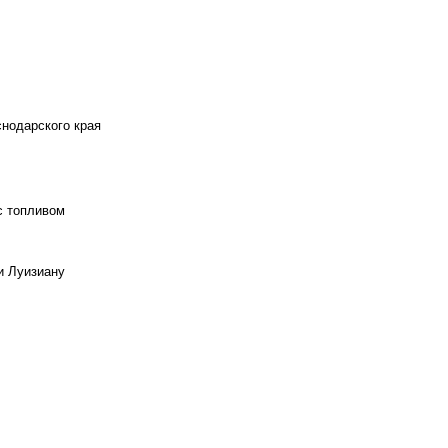
снодарского края
с топливом
и Луизиану