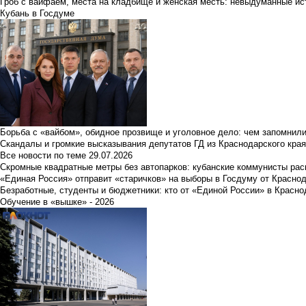
Гроб с вайфаем, места на кладбище и женская месть: невыдуманные ист
Кубань в Госдуме
Борьба с «вайбом», обидное прозвище и уголовное дело: чем запомнил
Скандалы и громкие высказывания депутатов ГД из Краснодарского края
Все новости по теме
29.07.2026
Скромные квадратные метры без автопарков: кубанские коммунисты ра
«Единая Россия» отправит «старичков» на выборы в Госдуму от Краснод
Безработные, студенты и бюджетники: кто от «Единой России» в Красно
Обучение в «вышке» - 2026