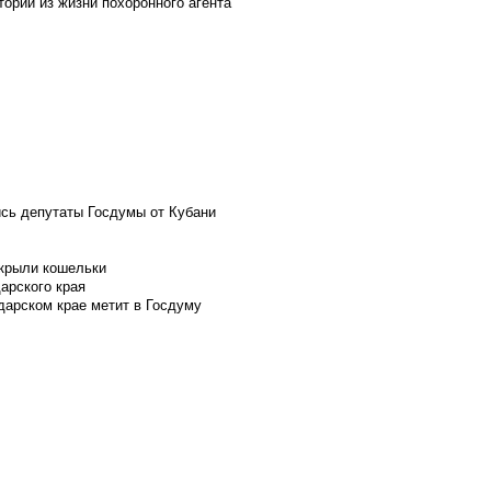
ории из жизни похоронного агента
ись депутаты Госдумы от Кубани
скрыли кошельки
арского края
дарском крае метит в Госдуму