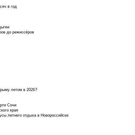
сяч в год
дыгеи
ров до режиссёров
Крыму летом в 2026?
орте Сочи
ского края
усы летнего отдыха в Новороссийске