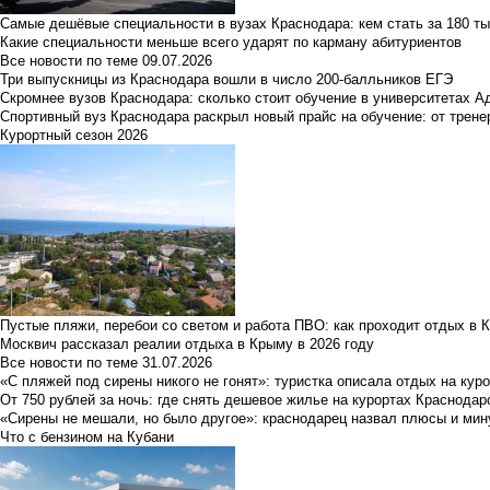
Самые дешёвые специальности в вузах Краснодара: кем стать за 180 ты
Какие специальности меньше всего ударят по карману абитуриентов
Все новости по теме
09.07.2026
Три выпускницы из Краснодара вошли в число 200-балльников ЕГЭ
Скромнее вузов Краснодара: сколько стоит обучение в университетах А
Спортивный вуз Краснодара раскрыл новый прайс на обучение: от трене
Курортный сезон 2026
Пустые пляжи, перебои со светом и работа ПВО: как проходит отдых в 
Москвич рассказал реалии отдыха в Крыму в 2026 году
Все новости по теме
31.07.2026
«С пляжей под сирены никого не гонят»: туристка описала отдых на кур
От 750 рублей за ночь: где снять дешевое жилье на курортах Краснодар
«Сирены не мешали, но было другое»: краснодарец назвал плюсы и мин
Что с бензином на Кубани