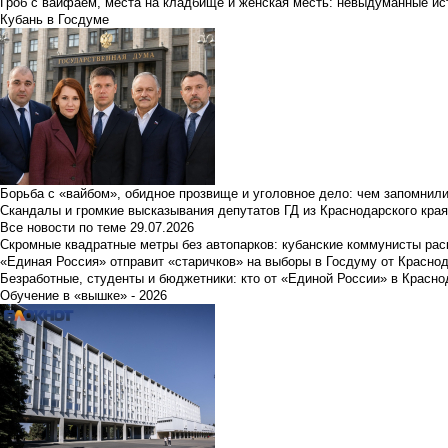
Гроб с вайфаем, места на кладбище и женская месть: невыдуманные ист
Кубань в Госдуме
Борьба с «вайбом», обидное прозвище и уголовное дело: чем запомнил
Скандалы и громкие высказывания депутатов ГД из Краснодарского края
Все новости по теме
29.07.2026
Скромные квадратные метры без автопарков: кубанские коммунисты ра
«Единая Россия» отправит «старичков» на выборы в Госдуму от Краснод
Безработные, студенты и бюджетники: кто от «Единой России» в Красно
Обучение в «вышке» - 2026