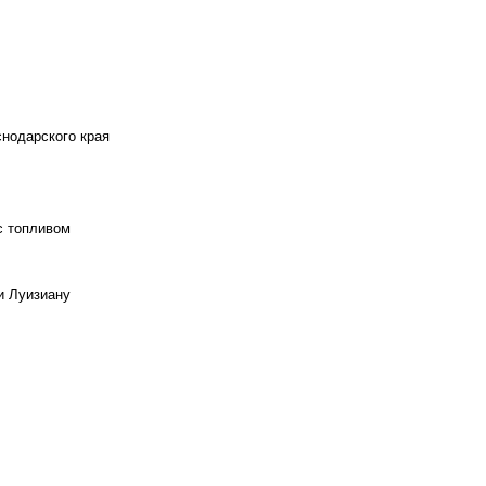
снодарского края
с топливом
и Луизиану