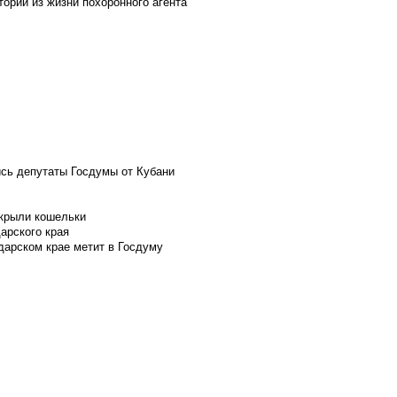
ории из жизни похоронного агента
ись депутаты Госдумы от Кубани
скрыли кошельки
арского края
дарском крае метит в Госдуму