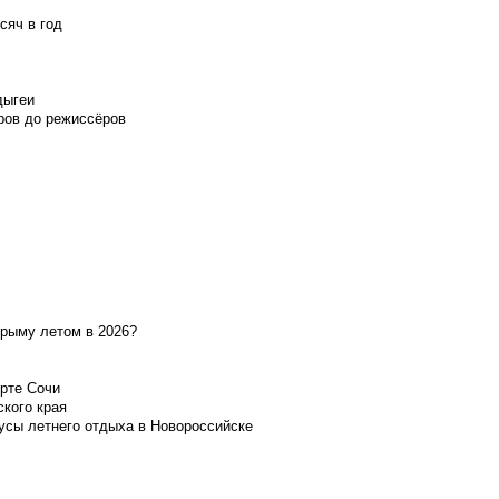
сяч в год
дыгеи
ров до режиссёров
Крыму летом в 2026?
орте Сочи
ского края
усы летнего отдыха в Новороссийске