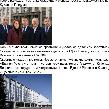
Гроб с вайфаем, места на кладбище и женская месть: невыдуманные ист
Кубань в Госдуме
Борьба с «вайбом», обидное прозвище и уголовное дело: чем запомнил
Скандалы и громкие высказывания депутатов ГД из Краснодарского края
Все новости по теме
29.07.2026
Скромные квадратные метры без автопарков: кубанские коммунисты ра
«Единая Россия» отправит «старичков» на выборы в Госдуму от Краснод
Безработные, студенты и бюджетники: кто от «Единой России» в Красно
Обучение в «вышке» - 2026