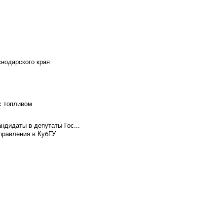
снодарского края
с топливом
ндидаты в депутаты Гос...
правления в КубГУ