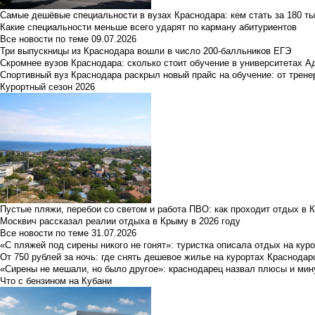
Самые дешёвые специальности в вузах Краснодара: кем стать за 180 ты
Какие специальности меньше всего ударят по карману абитуриентов
Все новости по теме
09.07.2026
Три выпускницы из Краснодара вошли в число 200-балльников ЕГЭ
Скромнее вузов Краснодара: сколько стоит обучение в университетах А
Спортивный вуз Краснодара раскрыл новый прайс на обучение: от трене
Курортный сезон 2026
Пустые пляжи, перебои со светом и работа ПВО: как проходит отдых в 
Москвич рассказал реалии отдыха в Крыму в 2026 году
Все новости по теме
31.07.2026
«С пляжей под сирены никого не гонят»: туристка описала отдых на кур
От 750 рублей за ночь: где снять дешевое жилье на курортах Краснодар
«Сирены не мешали, но было другое»: краснодарец назвал плюсы и мин
Что с бензином на Кубани