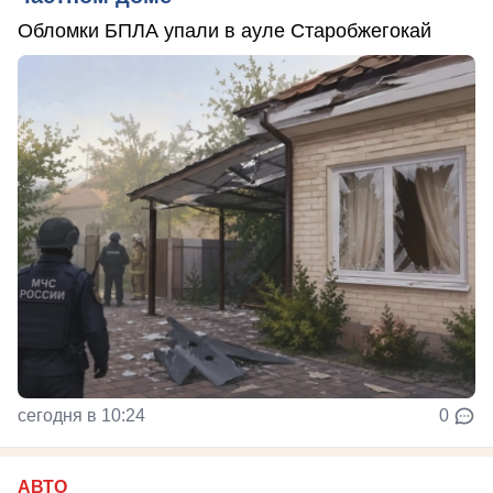
Обломки БПЛА упали в ауле Старобжегокай
сегодня в 10:24
0
АВТО