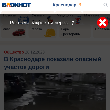
Краснодар
Новости
Учиться
Медицина
Магазины
готов
Реклама закроется через:
5
Авто
Работа
Бары
Справоч
- рестораны
Общество
28.12.2023
В Краснодаре показали опасный
участок дороги