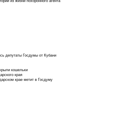
ории из жизни похоронного агента
ись депутаты Госдумы от Кубани
скрыли кошельки
арского края
дарском крае метит в Госдуму