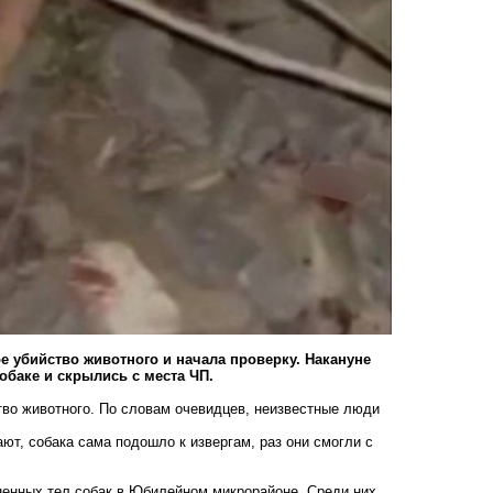
е убийство животного и начала проверку. Накануне
обаке и скрылись с места ЧП.
во животного. По словам очевидцев, неизвестные люди
т, собака сама подошло к извергам, раз они смогли с
енных тел собак в Юбилейном микрорайоне. Среди них