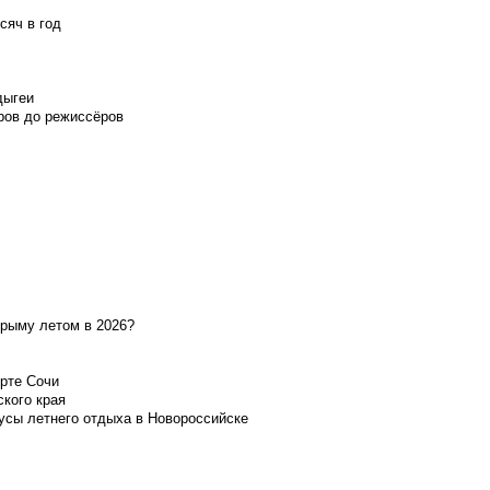
сяч в год
дыгеи
ров до режиссёров
Крыму летом в 2026?
орте Сочи
ского края
усы летнего отдыха в Новороссийске