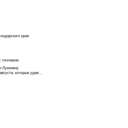
снодарского края
с топливом
и Луизиану
вгуста, которые удив...