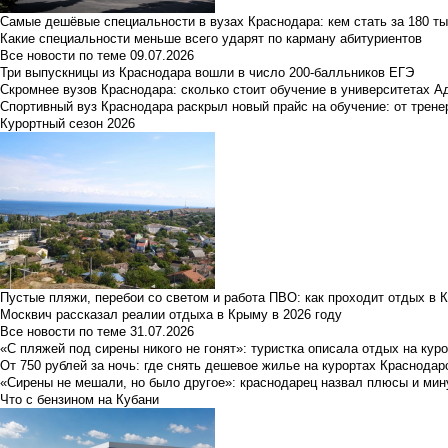
Самые дешёвые специальности в вузах Краснодара: кем стать за 180 ты
Какие специальности меньше всего ударят по карману абитуриентов
Все новости по теме
09.07.2026
Три выпускницы из Краснодара вошли в число 200-балльников ЕГЭ
Скромнее вузов Краснодара: сколько стоит обучение в университетах А
Спортивный вуз Краснодара раскрыл новый прайс на обучение: от трене
Курортный сезон 2026
Пустые пляжи, перебои со светом и работа ПВО: как проходит отдых в 
Москвич рассказал реалии отдыха в Крыму в 2026 году
Все новости по теме
31.07.2026
«С пляжей под сирены никого не гонят»: туристка описала отдых на кур
От 750 рублей за ночь: где снять дешевое жилье на курортах Краснодар
«Сирены не мешали, но было другое»: краснодарец назвал плюсы и мин
Что с бензином на Кубани