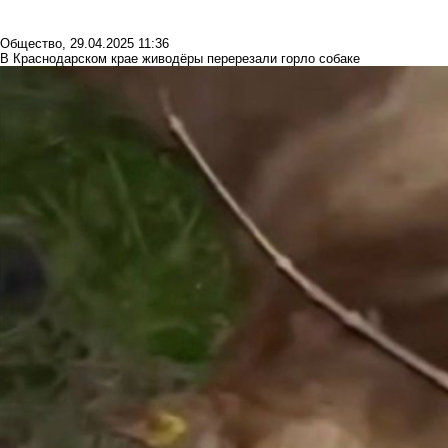
Общество
,
29.04.2025 11:36
В Краснодарском крае живодёры перерезали горло собаке