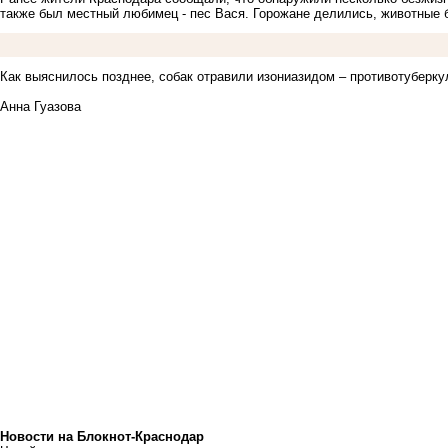
также был местный любимец - пес Вася. Горожане делились, животные 
Как выяснилось позднее, собак отравили изониазидом – противотуберк
Анна Гуазова
Новости на Блoкнoт-Краснодар