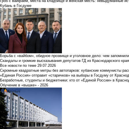
Гроб с вайфаем, места на кладбище и женская месть: невыдуманные ист
Кубань в Госдуме
Борьба с «вайбом», обидное прозвище и уголовное дело: чем запомнил
Скандалы и громкие высказывания депутатов ГД из Краснодарского края
Все новости по теме
29.07.2026
Скромные квадратные метры без автопарков: кубанские коммунисты ра
«Единая Россия» отправит «старичков» на выборы в Госдуму от Краснод
Безработные, студенты и бюджетники: кто от «Единой России» в Красно
Обучение в «вышке» - 2026