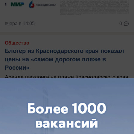
вчера в 14:05
0
Общество
Блогер из Краснодарского края показал
цены на «самом дорогом пляже в
России»
Аренда шезлонга на пляже Краснодарского края
может обойтись в 6 тысяч рублей