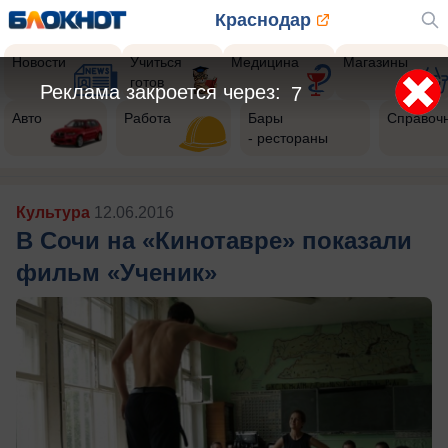
Краснодар
Новости
Учиться
Медицина
Магазины
готов
Реклама закроется через:
5
Авто
Работа
Бары
Справоч
- рестораны
Культура
12.06.2016
В Сочи на «Кинотавре» показали
фильм «Ученик»