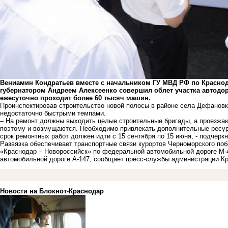
Вениамин Кондратьев вместе с начальником ГУ МВД РФ по Красно
губернатором Андреем Алексеенко совершил облет участка автодор
ежесуточно проходит более 60 тысяч машин.
Проинспектировав строительство новой полосы в районе села Дефановка
недостаточно быстрыми темпами.
– На ремонт должны выходить целые строительные бригады, а проезжа
поэтому и возмущаются. Необходимо привлекать дополнительные ресурс
срок ремонтных работ должен идти с 15 сентября по 15 июня, - подчерк
Развязка обеспечивает транспортные связи курортов Черноморского по
«Краснодар – Новороссийск» по федеральной автомобильной дороге М-
автомобильной дороге А-147, сообщает пресс-службы администрации Кр
Новости на Блoкнoт-Краснодар