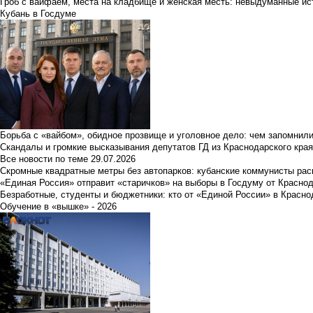
Гроб с вайфаем, места на кладбище и женская месть: невыдуманные ист
Кубань в Госдуме
Борьба с «вайбом», обидное прозвище и уголовное дело: чем запомнил
Скандалы и громкие высказывания депутатов ГД из Краснодарского края
Все новости по теме
29.07.2026
Скромные квадратные метры без автопарков: кубанские коммунисты ра
«Единая Россия» отправит «старичков» на выборы в Госдуму от Краснод
Безработные, студенты и бюджетники: кто от «Единой России» в Красно
Обучение в «вышке» - 2026