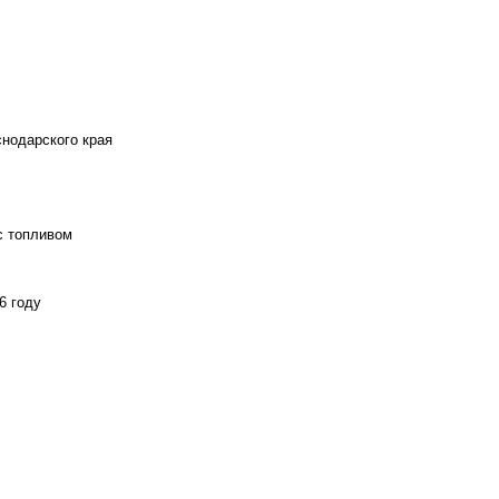
снодарского края
с топливом
6 году