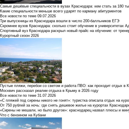
Самые дешёвые специальности в вузах Краснодара: кем стать за 180 ты
Какие специальности меньше всего ударят по карману абитуриентов
Все новости по теме
09.07.2026
Три выпускницы из Краснодара вошли в число 200-балльников ЕГЭ
Скромнее вузов Краснодара: сколько стоит обучение в университетах А
Спортивный вуз Краснодара раскрыл новый прайс на обучение: от трене
Курортный сезон 2026
Пустые пляжи, перебои со светом и работа ПВО: как проходит отдых в 
Москвич рассказал реалии отдыха в Крыму в 2026 году
Все новости по теме
31.07.2026
«С пляжей под сирены никого не гонят»: туристка описала отдых на кур
От 750 рублей за ночь: где снять дешевое жилье на курортах Краснодар
«Сирены не мешали, но было другое»: краснодарец назвал плюсы и мин
Что с бензином на Кубани