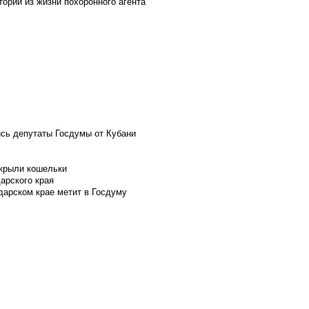
ории из жизни похоронного агента
ись депутаты Госдумы от Кубани
скрыли кошельки
арского края
дарском крае метит в Госдуму