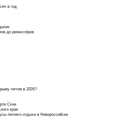
сяч в год
дыгеи
ров до режиссёров
Крыму летом в 2026?
орте Сочи
ского края
усы летнего отдыха в Новороссийске