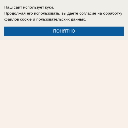
что здание, в котором случился пожар,
было
Наш сайт использует куки.
Продолжая его использовать, вы даете согласие на обработку
построено незаконно.
файлов cookie
и пользовательских данных.
ПОНЯТНО