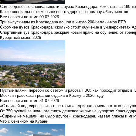
Самые дешёвые специальности в вузах Краснодара: кем стать за 180 ты
Какие специальности меньше всего ударят по карману абитуриентов
Все новости по теме
09.07.2026
Три выпускницы из Краснодара вошли в число 200-балльников ЕГЭ
Скромнее вузов Краснодара: сколько стоит обучение в университетах А
Спортивный вуз Краснодара раскрыл новый прайс на обучение: от трене
Курортный сезон 2026
Пустые пляжи, перебои со светом и работа ПВО: как проходит отдых в 
Москвич рассказал реалии отдыха в Крыму в 2026 году
Все новости по теме
31.07.2026
«С пляжей под сирены никого не гонят»: туристка описала отдых на кур
От 750 рублей за ночь: где снять дешевое жилье на курортах Краснодар
«Сирены не мешали, но было другое»: краснодарец назвал плюсы и мин
Что с бензином на Кубани