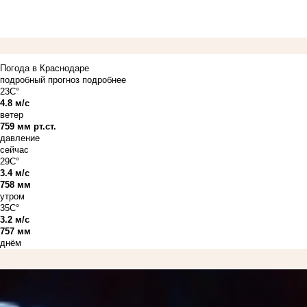
Погода в Краснодаре
подробный прогноз
подробнее
23C°
4.8 м/с
ветер
759 мм рт.ст.
давление
сейчас
29C°
3.4 м/с
758 мм
утром
35C°
3.2 м/с
757 мм
днём