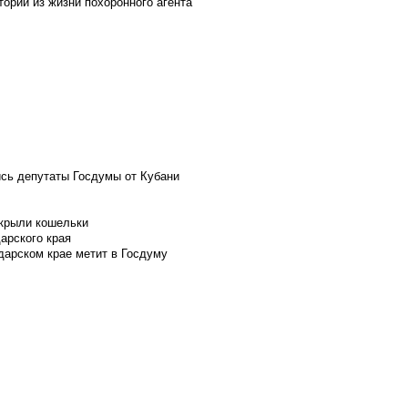
ории из жизни похоронного агента
ись депутаты Госдумы от Кубани
скрыли кошельки
арского края
дарском крае метит в Госдуму