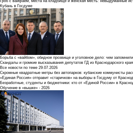
Гроб с вайфаем, места на кладбище и женская месть: невыдуманные ист
Кубань в Госдуме
Борьба с «вайбом», обидное прозвище и уголовное дело: чем запомнил
Скандалы и громкие высказывания депутатов ГД из Краснодарского края
Все новости по теме
29.07.2026
Скромные квадратные метры без автопарков: кубанские коммунисты ра
«Единая Россия» отправит «старичков» на выборы в Госдуму от Краснод
Безработные, студенты и бюджетники: кто от «Единой России» в Красно
Обучение в «вышке» - 2026