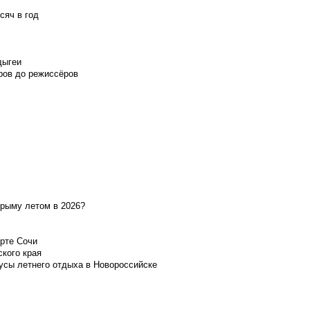
сяч в год
дыгеи
ров до режиссёров
Крыму летом в 2026?
орте Сочи
ского края
усы летнего отдыха в Новороссийске