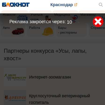
Краснодар
Новости
Учиться
Медицина
Магазины
готов
Реклама закроется через:
9
Авто
Работа
Бары
Справоч
- рестораны
Партнеры конкурса «Усы, лапы,
хвост»
Интернет-зоомагазин
Круглосуточный ветеринарный
госпиталь