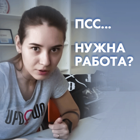
выбрала друг друга тоже загадка. Но дружба их
не разлей вода, они почти всегда вместе, -
рассказала Новелла Михайлова.
- Холодными вечерами так приятно согревать
друг друга. Ведь для чего нужны друзья?
Тигруля и Люсьена лучше всех знают, как не
замерзнуть в любое время года, - пояснила
Новелла.
- Кот Тигруля гордость приюта "Южный".
Любвеобильность и дружелюбность этого кота