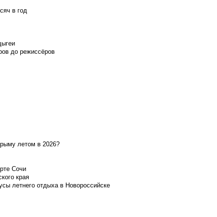
сяч в год
дыгеи
ров до режиссёров
Крыму летом в 2026?
орте Сочи
ского края
усы летнего отдыха в Новороссийске