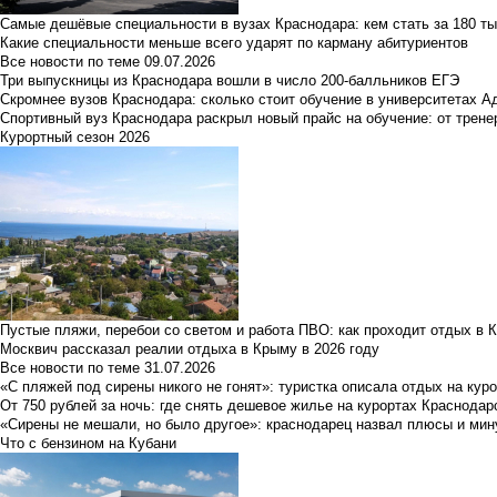
Самые дешёвые специальности в вузах Краснодара: кем стать за 180 ты
Какие специальности меньше всего ударят по карману абитуриентов
Все новости по теме
09.07.2026
Три выпускницы из Краснодара вошли в число 200-балльников ЕГЭ
Скромнее вузов Краснодара: сколько стоит обучение в университетах А
Спортивный вуз Краснодара раскрыл новый прайс на обучение: от трене
Курортный сезон 2026
Пустые пляжи, перебои со светом и работа ПВО: как проходит отдых в 
Москвич рассказал реалии отдыха в Крыму в 2026 году
Все новости по теме
31.07.2026
«С пляжей под сирены никого не гонят»: туристка описала отдых на кур
От 750 рублей за ночь: где снять дешевое жилье на курортах Краснодар
«Сирены не мешали, но было другое»: краснодарец назвал плюсы и мин
Что с бензином на Кубани