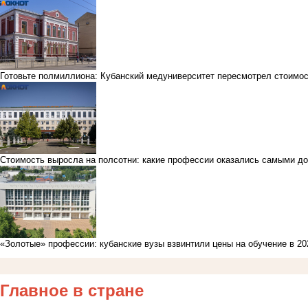
Готовьте полмиллиона: Кубанский медуниверситет пересмотрел стоимос
Стоимость выросла на полсотни: какие профессии оказались самыми до
«Золотые» профессии: кубанские вузы взвинтили цены на обучение в 20
Главное в стране