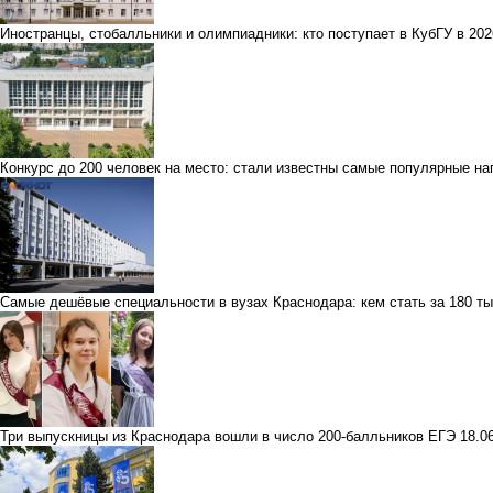
Иностранцы, стобалльники и олимпиадники: кто поступает в КубГУ в 202
Конкурс до 200 человек на место: стали известны самые популярные на
Самые дешёвые специальности в вузах Краснодара: кем стать за 180 ты
Три выпускницы из Краснодара вошли в число 200-балльников ЕГЭ
18.0