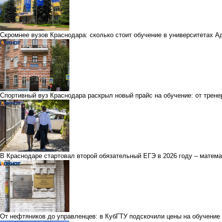
Скромнее вузов Краснодара: сколько стоит обучение в университетах А
Спортивный вуз Краснодара раскрыл новый прайс на обучение: от трене
В Краснодаре стартовал второй обязательный ЕГЭ в 2026 году – матема
От нефтяников до управленцев: в КубГТУ подскочили цены на обучение