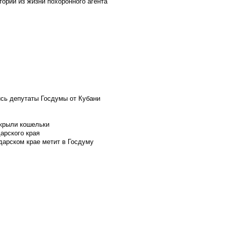
ории из жизни похоронного агента
ись депутаты Госдумы от Кубани
скрыли кошельки
арского края
дарском крае метит в Госдуму