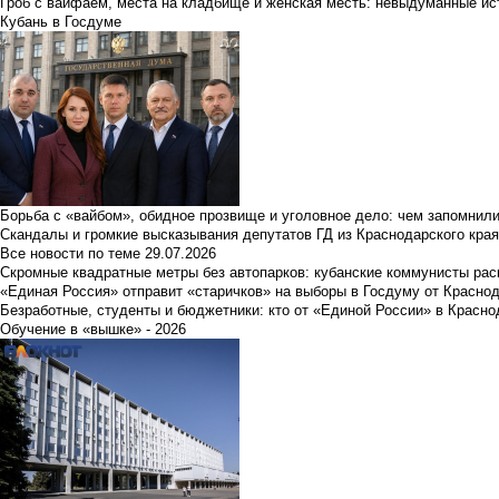
Гроб с вайфаем, места на кладбище и женская месть: невыдуманные ист
Кубань в Госдуме
Борьба с «вайбом», обидное прозвище и уголовное дело: чем запомнил
Скандалы и громкие высказывания депутатов ГД из Краснодарского края
Все новости по теме
29.07.2026
Скромные квадратные метры без автопарков: кубанские коммунисты ра
«Единая Россия» отправит «старичков» на выборы в Госдуму от Краснод
Безработные, студенты и бюджетники: кто от «Единой России» в Красно
Обучение в «вышке» - 2026