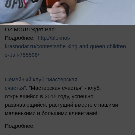
https://twitter.com/OZ_MALL
http://ok.ru/ozmall
OZ МОЛЛ ждет Вас!
Подробнее:
http://bloknot-
krasnodar.ru/contests/the-king-and-queen-children-
s-ball-755598/
Семейный клуб "Мастерская
счастья"
. "Мастерская счастья" - клуб,
открывшийся в 2015 году, успешно
развивающийся, растущий вместе с нашими
маленькими и большими клиентами!
Подробнее: