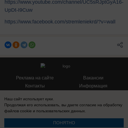
https://www.youtube.com/channel/UC5sRJptGyA16-
UpDt-I9Cuw
https://www.facebook.com/stremleniekrd/?v=wall
Реклама на сайте
Вакансии
Контакты
Информация
Наш сайт использует куки.
Продолжая его использовать, вы даете согласие на обработку
файлов cookie
и пользовательских данных.
Регистрационный номер: Эл № ФС 77-76040, выдано Федеральной
службой по надзору в сфере связи, информационных технологий и
ПОНЯТНО
массовых коммуникаций (Роскомнадзор) 12 июля 2019 г.