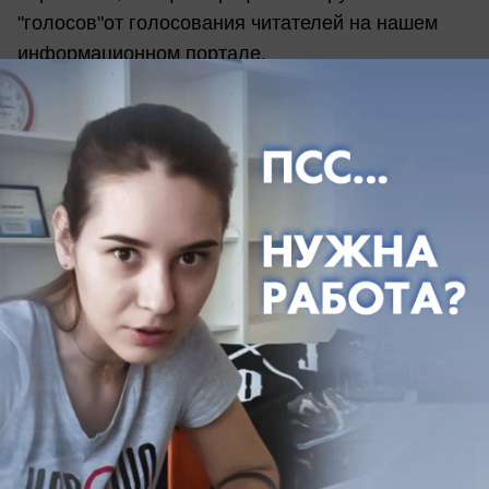
"голосов"от голосования читателей на нашем
информационном портале.
Победители будут награждены замечательными
призами наших спонсоров:
OZ МОЛЛ
- это Торговый Центр нового
поколения, эпицентр активного отдыха,
шоппинга и развлечений!
Подробнее:
https://new.vk.com/oz_mall_krasnodar
https://www.facebook.com/ozmallkrasnodar
https://www.instagram.com/ozmall/