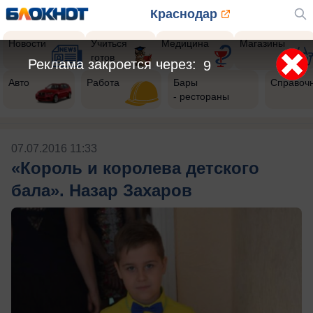
Краснодар
Новости
Учиться
Медицина
Магазины
готов
Реклама закроется через:
8
Авто
Работа
Бары
Справоч
- рестораны
07.07.2016 11:33
«Король и королева детского
бала». Назар Захаров