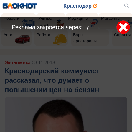
Краснодар
Новости
Учиться
Медицина
Магазины
готов
Реклама закроется через:
5
Авто
Работа
Бары
Справоч
- рестораны
Экономика
03.11.2018
Краснодарский коммунист
рассказал, что думает о
повышении цен на бензин