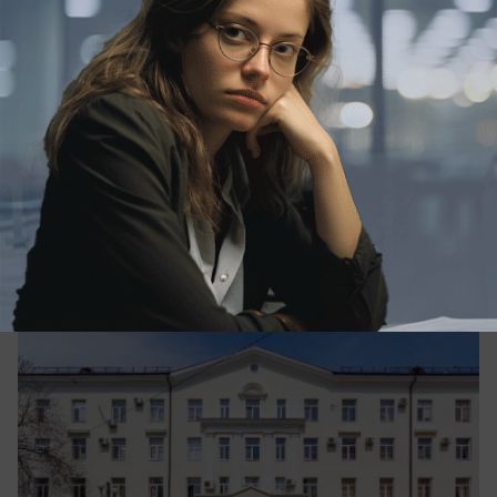
Общество
Иностранцы, стобалльники и
олимпиадники: кто поступает в КубГУ в
2026 году
В КубГУ назвали географию иностранных
студентов