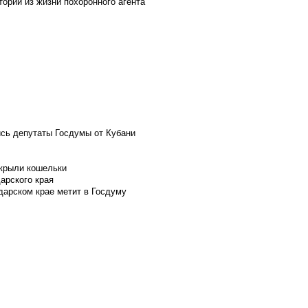
ории из жизни похоронного агента
ись депутаты Госдумы от Кубани
скрыли кошельки
арского края
дарском крае метит в Госдуму