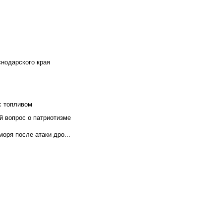
снодарского края
с топливом
й вопрос о патриотизме
оря после атаки дро...