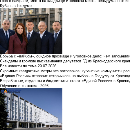
Гроб с вайфаем, места на кладбище и женская месть: невыдуманные ист
Кубань в Госдуме
Борьба с «вайбом», обидное прозвище и уголовное дело: чем запомнил
Скандалы и громкие высказывания депутатов ГД из Краснодарского края
Все новости по теме
29.07.2026
Скромные квадратные метры без автопарков: кубанские коммунисты ра
«Единая Россия» отправит «старичков» на выборы в Госдуму от Краснод
Безработные, студенты и бюджетники: кто от «Единой России» в Красно
Обучение в «вышке» - 2026