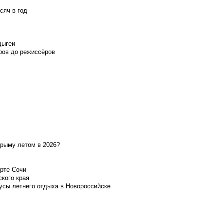
сяч в год
дыгеи
ров до режиссёров
Крыму летом в 2026?
орте Сочи
ского края
усы летнего отдыха в Новороссийске