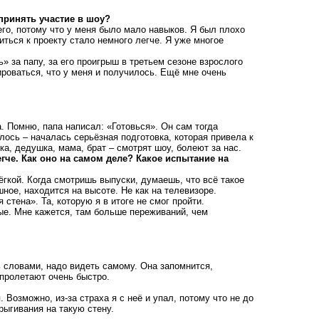
принять участие в шоу?
го, потому что у меня было мало навыков. Я был плохо
ться к проекту стало немного легче. Я уже многое
» за папу, за его проигрыш в третьем сезоне взрослого
ироваться, что у меня и получилось. Ещё мне очень
а. Помню, папа написал: «Готовься». Он сам тогда
слось – началась серьёзная подготовка, которая привела к
ка, дедушка, мама, брат – смотрят шоу, болеют за нас.
егче. Как оно на самом деле? Какое испытание на
ёгкой. Когда смотришь выпуски, думаешь, что всё такое
ное, находится на высоте. Не как на телевизоре.
тена». Та, которую я в итоге не смог пройти.
ые. Мне кажется, там больше переживаний, чем
 словами, надо видеть самому. Она запомнится,
 пролетают очень быстро.
 Возможно, из-за страха я с неё и упал, потому что не до
рыгивания на такую стену.