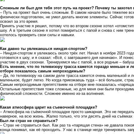
Сложным ли был для тебя этот путь на проект? Почему ты захотел 
– Путь на проект был очень сложным. В самом начале было тяжелее все
физически подготовлен, не умел делать многие элементы. Сейчас готови
освоил за это время.
Принять участие я решил, потому что во втором сезоне хотел «отомстить
шоу. А в третьем сезоне я хотел помириться с папой и снова с ним трен
хотелось проверить свои силы и навыки.
Как давно ты увлекаешься ниндзя-спортом?
– Ниндзя-спортом я увлекаюсь около трёх лет. Начал в ноябре 2023 год
готовился к шоу, и я сказал: «Всё, с завтрашнего дня начинаю». И поне
участию в двух сезонах. Тренируемся мы с папой, а все родные – бабуш
Есть мнение, что по телевизору трасса кажется гораздо меньше и л
отборе показалось самым непроходимым?
– Да, по телевизору на самом деле трасса кажется очень маленькой и л
маленькое, будет легко. Но когда приезжаешь туда – всё большое, страш
Самым непроходимым препятствием на отборе мне показалась «парящая с
Остальные препятствия тоже сложные, но для меня они были проходим
физической сложности. Сложнее именно из-за волнения.
Какая атмосфера царит на съемочной площадке?
– Атмосфера на съёмочной площадке просто шикарная. Это не передать
наверное, на всю жизнь. Жалко только, что эти десять дней на съёмках
Был ли страх не справиться?
– Страх не справиться был. Как раз та «парящая стена» не давала покоя.
конца понимал, как её проходить. У нас в станице негде тренировать зап