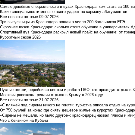
Самые дешёвые специальности в вузах Краснодара: кем стать за 180 ты
Какие специальности меньше всего ударят по карману абитуриентов
Все новости по теме
09.07.2026
Три выпускницы из Краснодара вошли в число 200-балльников ЕГЭ
Скромнее вузов Краснодара: сколько стоит обучение в университетах А
Спортивный вуз Краснодара раскрыл новый прайс на обучение: от трене
Курортный сезон 2026
Пустые пляжи, перебои со светом и работа ПВО: как проходит отдых в 
Москвич рассказал реалии отдыха в Крыму в 2026 году
Все новости по теме
31.07.2026
«С пляжей под сирены никого не гонят»: туристка описала отдых на кур
От 750 рублей за ночь: где снять дешевое жилье на курортах Краснодар
«Сирены не мешали, но было другое»: краснодарец назвал плюсы и мин
Что с бензином на Кубани