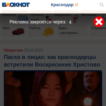
Краснодар
Новости
Учиться
Медицина
Магазины
готов
Реклама закроется через:
1
Авто
Работа
Бары
Справоч
- рестораны
Общество
20.04.2025
Пасха в лицах: как краснодарцы
встретили Воскресение Христово