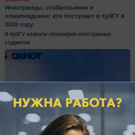
Иностранцы, стобалльники и
олимпиадники: кто поступает в КубГУ в
2026 году
В КубГУ назвали географию иностранных
студентов