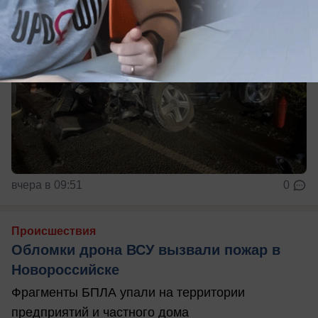
вчера в 09:51
0
Происшествия
Обломки дрона ВСУ вызвали пожар в
Новороссийске
Фрагменты БПЛА упали на территории
предприятий и частного дома