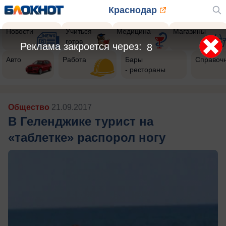
Краснодар
Новости
Учиться
Медицина
Магазины
готов
Реклама закроется через:
6
Авто
Работа
Бары
Справоч
- рестораны
Общество
21.09.2017
В Геленджике турист на
«таблетке» распорол ногу