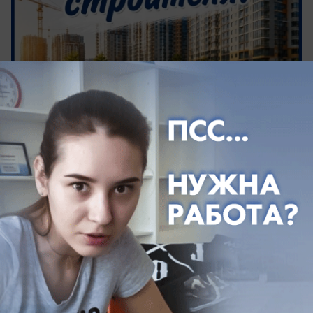
вчера в 10:45
0
Происшествия
Жуткое ДТП превратило машины в груду
металла и унесло жизни трёх человек на
Кубани
Авария произошла на дороге в Новокубанском
районе