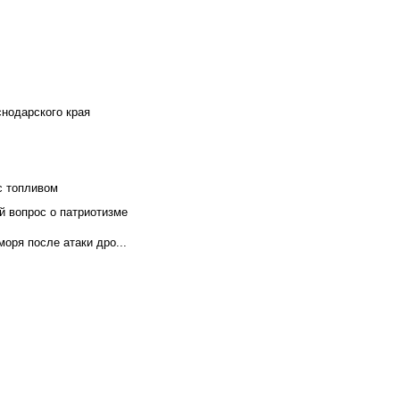
снодарского края
с топливом
й вопрос о патриотизме
оря после атаки дро...