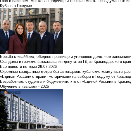
Гроб с вайфаем, места на кладбище и женская месть: невыдуманные ист
Кубань в Госдуме
Борьба с «вайбом», обидное прозвище и уголовное дело: чем запомнил
Скандалы и громкие высказывания депутатов ГД из Краснодарского края
Все новости по теме
29.07.2026
Скромные квадратные метры без автопарков: кубанские коммунисты ра
«Единая Россия» отправит «старичков» на выборы в Госдуму от Краснод
Безработные, студенты и бюджетники: кто от «Единой России» в Красно
Обучение в «вышке» - 2026