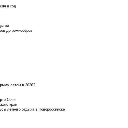
сяч в год
дыгеи
ров до режиссёров
Крыму летом в 2026?
орте Сочи
ского края
усы летнего отдыха в Новороссийске