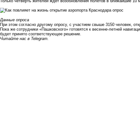
Только четверть жителей ждёт возобновления полётов в ближайшие 10 
Данные опроса
При этом согласно другому опросу, с участием свыше 3150 человек, от
Пока же сотрудники «Пашковского»
готовятся
к весенне-летней навигаци
будет принято соответствующее решение.
Читайте нас в
Telegram
.