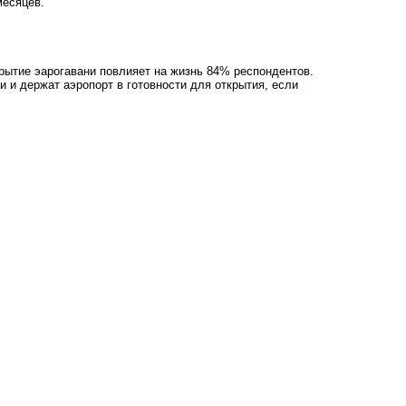
месяцев.
крытие эарогавани повлияет на жизнь 84% респондентов.
и и держат аэропорт в готовности для открытия, если