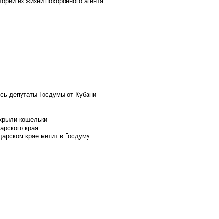
ории из жизни похоронного агента
ись депутаты Госдумы от Кубани
скрыли кошельки
арского края
дарском крае метит в Госдуму