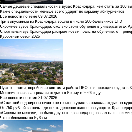
Самые дешёвые специальности в вузах Краснодара: кем стать за 180 ты
Какие специальности меньше всего ударят по карману абитуриентов
Все новости по теме
09.07.2026
Три выпускницы из Краснодара вошли в число 200-балльников ЕГЭ
Скромнее вузов Краснодара: сколько стоит обучение в университетах А
Спортивный вуз Краснодара раскрыл новый прайс на обучение: от трене
Курортный сезон 2026
Пустые пляжи, перебои со светом и работа ПВО: как проходит отдых в 
Москвич рассказал реалии отдыха в Крыму в 2026 году
Все новости по теме
31.07.2026
«С пляжей под сирены никого не гонят»: туристка описала отдых на кур
От 750 рублей за ночь: где снять дешевое жилье на курортах Краснодар
«Сирены не мешали, но было другое»: краснодарец назвал плюсы и мин
Что с бензином на Кубани