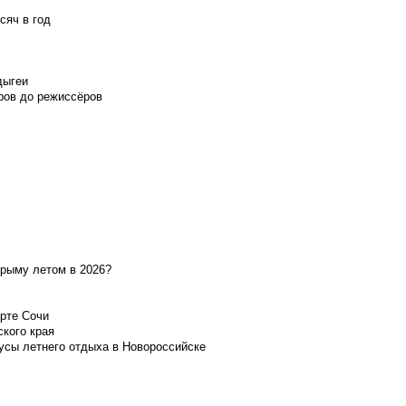
сяч в год
дыгеи
ров до режиссёров
Крыму летом в 2026?
орте Сочи
ского края
усы летнего отдыха в Новороссийске