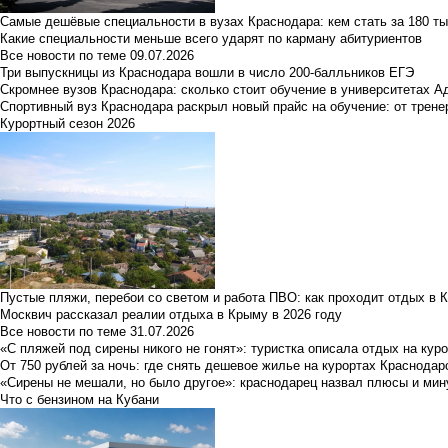
Самые дешёвые специальности в вузах Краснодара: кем стать за 180 ты
Какие специальности меньше всего ударят по карману абитуриентов
Все новости по теме
09.07.2026
Три выпускницы из Краснодара вошли в число 200-балльников ЕГЭ
Скромнее вузов Краснодара: сколько стоит обучение в университетах А
Спортивный вуз Краснодара раскрыл новый прайс на обучение: от трене
Курортный сезон 2026
Пустые пляжи, перебои со светом и работа ПВО: как проходит отдых в 
Москвич рассказал реалии отдыха в Крыму в 2026 году
Все новости по теме
31.07.2026
«С пляжей под сирены никого не гонят»: туристка описала отдых на кур
От 750 рублей за ночь: где снять дешевое жилье на курортах Краснодар
«Сирены не мешали, но было другое»: краснодарец назвал плюсы и мин
Что с бензином на Кубани