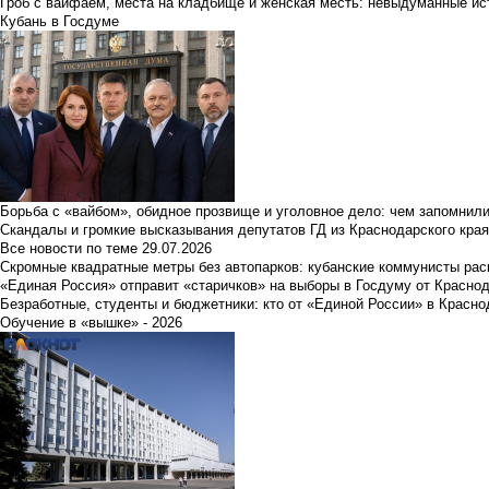
Гроб с вайфаем, места на кладбище и женская месть: невыдуманные ист
Кубань в Госдуме
Борьба с «вайбом», обидное прозвище и уголовное дело: чем запомнил
Скандалы и громкие высказывания депутатов ГД из Краснодарского края
Все новости по теме
29.07.2026
Скромные квадратные метры без автопарков: кубанские коммунисты ра
«Единая Россия» отправит «старичков» на выборы в Госдуму от Краснод
Безработные, студенты и бюджетники: кто от «Единой России» в Красно
Обучение в «вышке» - 2026