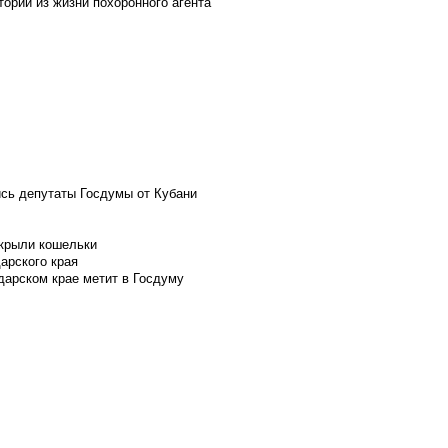
ории из жизни похоронного агента
ись депутаты Госдумы от Кубани
скрыли кошельки
арского края
дарском крае метит в Госдуму