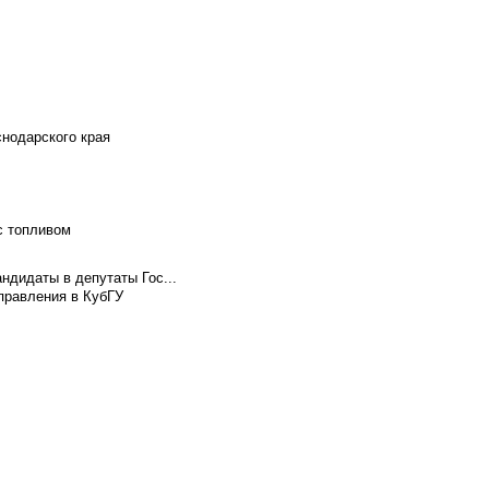
снодарского края
с топливом
ндидаты в депутаты Гос...
правления в КубГУ