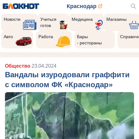
Краснодар
Новости
Учиться
Медицина
Магазины
готов
Реклама закроется через:
10
Авто
Работа
Бары
Справоч
- рестораны
Общество
23.04.2024
Вандалы изуродовали граффити
с символом ФК «Краснодар»