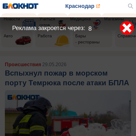
Краснодар
Новости
Учиться
Медицина
Магазины
готов
Реклама закроется через:
5
Авто
Работа
Бары
Справоч
- рестораны
Происшествия
29.05.2026
Вспыхнул пожар в морском
порту Темрюка после атаки БПЛА