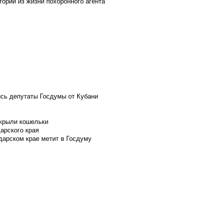
ории из жизни похоронного агента
ись депутаты Госдумы от Кубани
скрыли кошельки
арского края
дарском крае метит в Госдуму