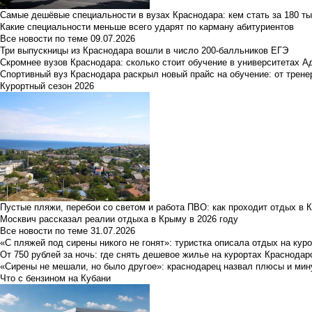
Самые дешёвые специальности в вузах Краснодара: кем стать за 180 ты
Какие специальности меньше всего ударят по карману абитуриентов
Все новости по теме
09.07.2026
Три выпускницы из Краснодара вошли в число 200-балльников ЕГЭ
Скромнее вузов Краснодара: сколько стоит обучение в университетах А
Спортивный вуз Краснодара раскрыл новый прайс на обучение: от трене
Курортный сезон 2026
Пустые пляжи, перебои со светом и работа ПВО: как проходит отдых в 
Москвич рассказал реалии отдыха в Крыму в 2026 году
Все новости по теме
31.07.2026
«С пляжей под сирены никого не гонят»: туристка описала отдых на кур
От 750 рублей за ночь: где снять дешевое жилье на курортах Краснодар
«Сирены не мешали, но было другое»: краснодарец назвал плюсы и мин
Что с бензином на Кубани