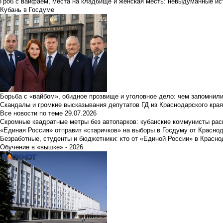
Гроб с вайфаем, места на кладбище и женская месть: невыдуманные ист
Кубань в Госдуме
Борьба с «вайбом», обидное прозвище и уголовное дело: чем запомнил
Скандалы и громкие высказывания депутатов ГД из Краснодарского края
Все новости по теме
29.07.2026
Скромные квадратные метры без автопарков: кубанские коммунисты ра
«Единая Россия» отправит «старичков» на выборы в Госдуму от Краснод
Безработные, студенты и бюджетники: кто от «Единой России» в Красно
Обучение в «вышке» - 2026