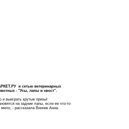
РКЕТ.РУ
и сетью ветеринарных
отных - "Усы, лапы и хвост".
о и
выиграть крутые призы
!
ановятся на задние лапы, если ее что-то
 мило, - рассказала Винник Анна.