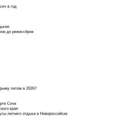
сяч в год
дыгеи
ров до режиссёров
Крыму летом в 2026?
орте Сочи
ского края
усы летнего отдыха в Новороссийске