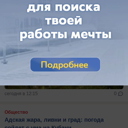
сегодня в 12:15
0
Общество
Адская жара, ливни и град: погода
сойдет с ума на Кубани