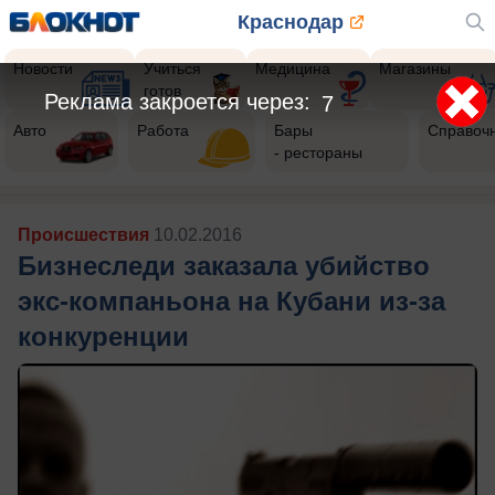
Краснодар
Новости
Учиться
Медицина
Магазины
готов
Реклама закроется через:
4
Авто
Работа
Бары
Справоч
- рестораны
Происшествия
10.02.2016
Бизнеследи заказала убийство
экс-компаньона на Кубани из-за
конкуренции