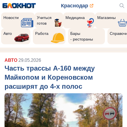
Краснодар
Новости
Учиться
Медицина
Магазины
готов
Реклама закроется через:
10
Авто
Работа
Бары
Справоч
- рестораны
АВТО
29.05.2026
Часть трассы А-160 между
Майкопом и Кореновском
расширят до 4-х полос