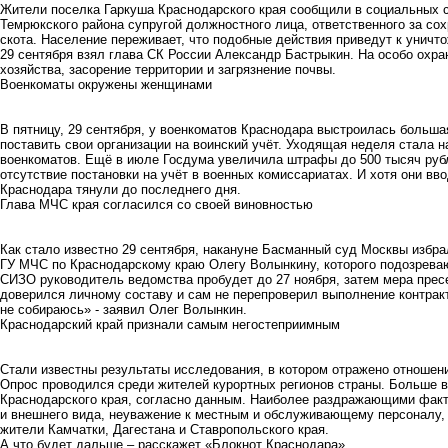
Жители поселка Гаркуша Краснодарского края сообщили в социальных с
Темрюкского района супругой должностного лица, ответственного за
сох
скота. Население переживает, что подобные действия приведут к уничт
29 сентября взял глава СК России Александр Бастрыкин. На особо охр
хозяйства, засорение территории и загрязнение почвы.
Военкоматы окружены женщинами
В пятницу, 29 сентября, у военкоматов Краснодара выстроилась больш
поставить свои организации на воинский учёт. Уходящая неделя стала 
военкоматов. Ещё в июле Госдума увеличила штрафы до 500 тысяч рубл
отсутствие постановки на учёт в военных комиссариатах. И хотя они вво
Краснодара тянули до последнего дня.
Глава МЧС края согласился со своей виновностью
Как стало известно 29 сентября, накануне Басманный суд Москвы избр
ГУ МЧС по Краснодарскому краю Олегу Волынкину, которого подозрева
СИЗО руководитель ведомства пробудет до 27 ноября, затем мера пресе
доверился личному составу и сам не перепроверил выполнение контрак
не собираюсь» - заявил Олег Волынкин.
Краснодарский край признали самым негостеприимным
Стали известны результаты исследования, в котором отражено отношен
Опрос проводился среди жителей курортных регионов страны. Больше в
Краснодарского края, согласно данным. Наиболее раздражающими фак
и внешнего вида, неуважение к местным и обслуживающему персоналу,
жители Камчатки, Дагестана и Ставропольского края.
А что будет дальше – расскажет «Блокнот Краснодара».