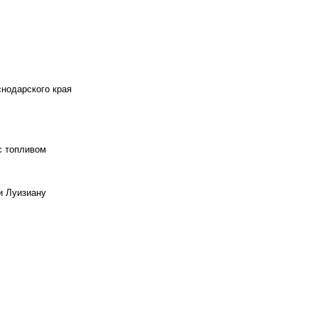
снодарского края
с топливом
и Луизиану