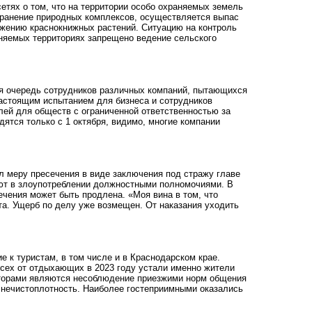
етях о том, что на территории особо охраняемых земель
ранение
природных комплексов, осуществляется выпас
ожению краснокнижных растений. Ситуацию на контроль
аняемых территориях запрещено ведение сельского
ая
очередь
сотрудников различных компаний, пытающихся
настоящим испытанием для бизнеса и сотрудников
ей для обществ с ограниченной ответственностью за
дятся только с 1 октября, видимо, многие компании
ал меру
пресечения
в виде заключения под стражу главе
ют в злоупотреблении должностными полномочиями. В
чения может быть продлена. «Моя вина в том, что
та. Ущерб по делу уже возмещен. От наказания уходить
ие к
туристам
, в том числе и в Краснодарском крае.
сех от отдыхающих в 2023 году устали именно жители
торами являются несоблюдение приезжими норм общения
 нечистоплотность. Наиболее гостеприимными оказались