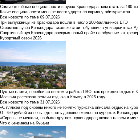
Самые дешёвые специальности в вузах Краснодара: кем стать за 180 ты
Какие специальности меньше всего ударят по карману абитуриентов
Все новости по теме
09.07.2026
Три выпускницы из Краснодара вошли в число 200-балльников ЕГЭ
Скромнее вузов Краснодара: сколько стоит обучение в университетах А
Спортивный вуз Краснодара раскрыл новый прайс на обучение: от трене
Курортный сезон 2026
Пустые пляжи, перебои со светом и работа ПВО: как проходит отдых в 
Москвич рассказал реалии отдыха в Крыму в 2026 году
Все новости по теме
31.07.2026
«С пляжей под сирены никого не гонят»: туристка описала отдых на кур
От 750 рублей за ночь: где снять дешевое жилье на курортах Краснодар
«Сирены не мешали, но было другое»: краснодарец назвал плюсы и мин
Что с бензином на Кубани