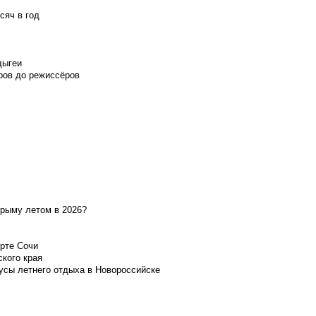
сяч в год
дыгеи
ров до режиссёров
Крыму летом в 2026?
орте Сочи
ского края
усы летнего отдыха в Новороссийске