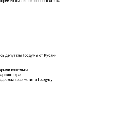
ории из жизни похоронного агента
ись депутаты Госдумы от Кубани
скрыли кошельки
арского края
дарском крае метит в Госдуму