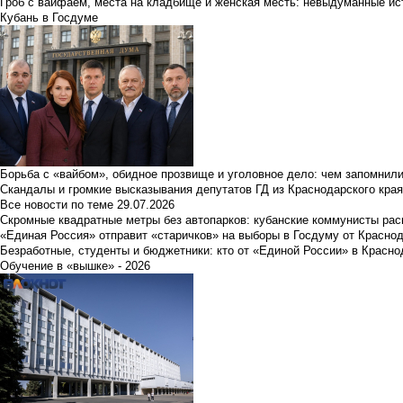
Гроб с вайфаем, места на кладбище и женская месть: невыдуманные ист
Кубань в Госдуме
Борьба с «вайбом», обидное прозвище и уголовное дело: чем запомнил
Скандалы и громкие высказывания депутатов ГД из Краснодарского края
Все новости по теме
29.07.2026
Скромные квадратные метры без автопарков: кубанские коммунисты ра
«Единая Россия» отправит «старичков» на выборы в Госдуму от Краснод
Безработные, студенты и бюджетники: кто от «Единой России» в Красно
Обучение в «вышке» - 2026