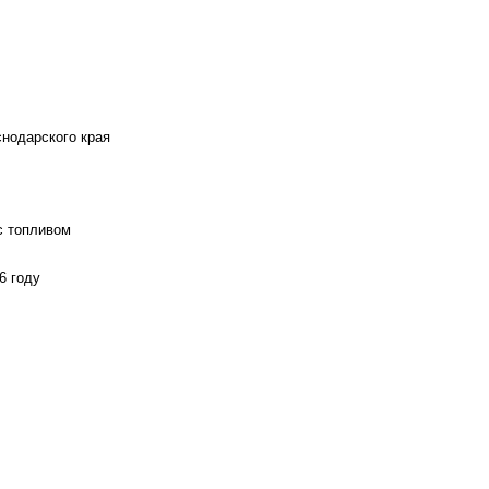
снодарского края
с топливом
6 году