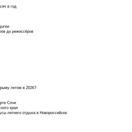
сяч в год
дыгеи
ров до режиссёров
Крыму летом в 2026?
орте Сочи
ского края
усы летнего отдыха в Новороссийске