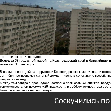
Фото: «Блокнот Краснодара"
Вслед за 37-градусной жарой на Краснодарский край в ближайшие т
известно 11 сентября.
В связи с непогодой на территории Краснодарского края объявили штор
сентября прогнозируют сильный дождь, ливень в сочетании с грозой, г
метров в секунду.
Между тем завтра в Краснодаре, согласно прогнозам синоптиков, воздух
термометров днем покажут +29 градусов, а в субботу температура соста
Больше новостей в нашем
Telegram
.