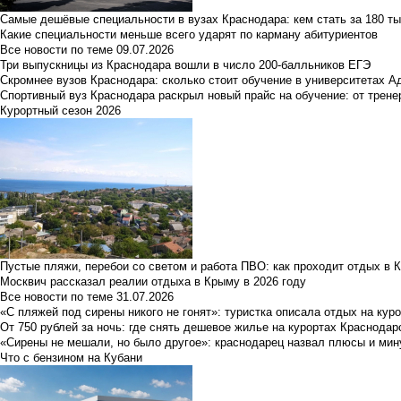
Самые дешёвые специальности в вузах Краснодара: кем стать за 180 ты
Какие специальности меньше всего ударят по карману абитуриентов
Все новости по теме
09.07.2026
Три выпускницы из Краснодара вошли в число 200-балльников ЕГЭ
Скромнее вузов Краснодара: сколько стоит обучение в университетах А
Спортивный вуз Краснодара раскрыл новый прайс на обучение: от трене
Курортный сезон 2026
Пустые пляжи, перебои со светом и работа ПВО: как проходит отдых в 
Москвич рассказал реалии отдыха в Крыму в 2026 году
Все новости по теме
31.07.2026
«С пляжей под сирены никого не гонят»: туристка описала отдых на кур
От 750 рублей за ночь: где снять дешевое жилье на курортах Краснодар
«Сирены не мешали, но было другое»: краснодарец назвал плюсы и мин
Что с бензином на Кубани