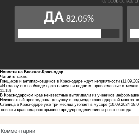
Новости на Блoкнoт-Краснодар
Читайте также:
Гонщиков и антипарковщиков в Краснодаре ждут неприятности
(11.09.20
«И голову его на блюде царю плясунья подает»: православные отмечаю
11:18)
В Краснодарском крае неизвестные вытягивали из учеников информаци
Неизвестный преследовал девушку в подъезде краснодарской многоэта
Станица в Краснодаре уже три месяца утопает в мусоре
(10.09.2024 19:0
новости краснодара
штормовое предупреждение
ливни
грозы
непогода
Комментарии