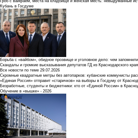
Гроб с вайфаем, места на кладбище и женская месть: невыдуманные ист
Кубань в Госдуме
Борьба с «вайбом», обидное прозвище и уголовное дело: чем запомнил
Скандалы и громкие высказывания депутатов ГД из Краснодарского края
Все новости по теме
29.07.2026
Скромные квадратные метры без автопарков: кубанские коммунисты ра
«Единая Россия» отправит «старичков» на выборы в Госдуму от Краснод
Безработные, студенты и бюджетники: кто от «Единой России» в Красно
Обучение в «вышке» - 2026