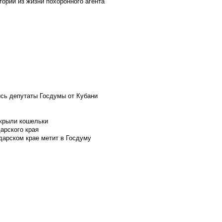
ории из жизни похоронного агента
ись депутаты Госдумы от Кубани
скрыли кошельки
арского края
дарском крае метит в Госдуму