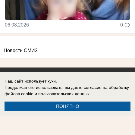
06.08.2026
0
Новости СМИ2
Наш сайт использует куки.
Продолжая его использовать, вы даете согласие на обработку
Реклама на сайте
Вакансии
файлов cookie
и пользовательских данных.
Контакты
Информация
ПОНЯТНО
Регистрационный номер: Эл № ФС 77-76040, выдано Федеральной
службой по надзору в сфере связи, информационных технологий и