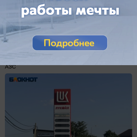
сегодня в 13:39
0
Общество
«Сезон закончится – бензин будет»:
краснодарцы опять встали в очереди за
топливом
Краснодарцы рассказали, что происходит на
АЗС