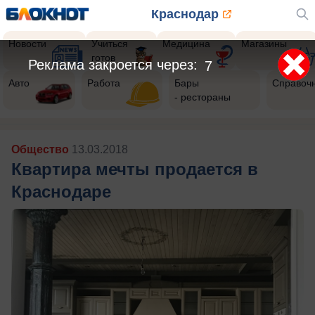
Краснодар
Новости
Учиться
Медицина
Магазины
готов
Реклама закроется через:
5
Авто
Работа
Бары
Справоч
- рестораны
Общество
13.03.2018
Квартира мечты продается в
Краснодаре