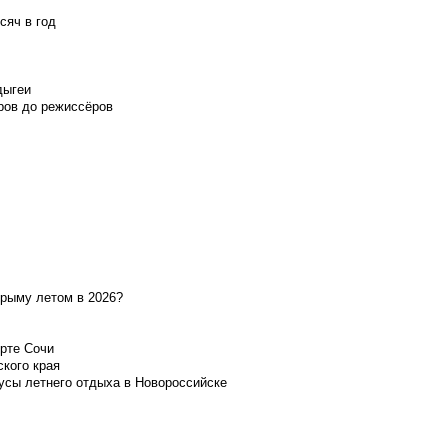
сяч в год
дыгеи
ров до режиссёров
Крыму летом в 2026?
орте Сочи
ского края
усы летнего отдыха в Новороссийске