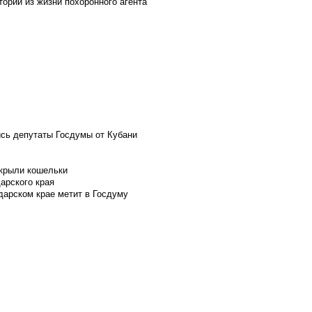
ории из жизни похоронного агента
ись депутаты Госдумы от Кубани
скрыли кошельки
арского края
дарском крае метит в Госдуму