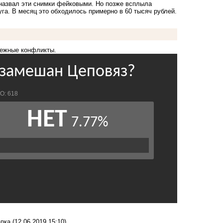
назвал эти снимки фейковыми
. Но позже
всплыла
уга. В месяц это обходилось примерно в 60 тысяч рублей.
нежные конфликты.
апка
(12.06.2019 15:10)