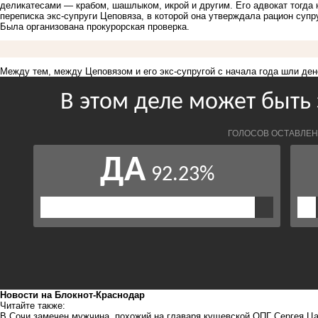
деликатесами — крабом, шашлыком, икрой и другим. Его адвокат тогда
переписка экс-супруги Цеповяза
, в которой она утверждала рацион супр
Была
организована прокурорская проверка.
Между тем,
между Цеповязом
и его
экс-супругой
с начала года шли де
Новости на Блoкнoт-Краснодар
Читайте также:
В Сочи замечен мужчина, похожий на главаря кущевской ОПГ Сергея Ц