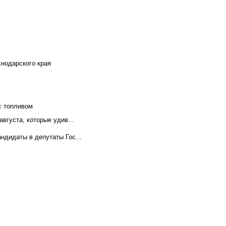
снодарского края
с топливом
вгуста, которые удив...
ндидаты в депутаты Гос...