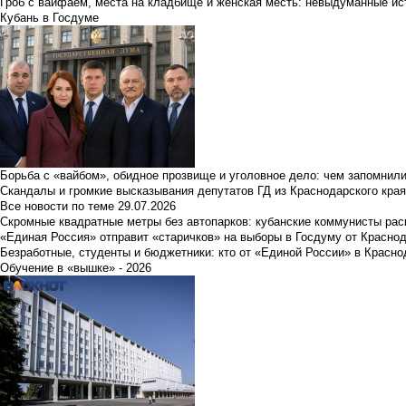
Гроб с вайфаем, места на кладбище и женская месть: невыдуманные ист
Кубань в Госдуме
Борьба с «вайбом», обидное прозвище и уголовное дело: чем запомнил
Скандалы и громкие высказывания депутатов ГД из Краснодарского края
Все новости по теме
29.07.2026
Скромные квадратные метры без автопарков: кубанские коммунисты ра
«Единая Россия» отправит «старичков» на выборы в Госдуму от Краснод
Безработные, студенты и бюджетники: кто от «Единой России» в Красно
Обучение в «вышке» - 2026