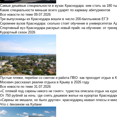
Самые дешёвые специальности в вузах Краснодара: кем стать за 180 ты
Какие специальности меньше всего ударят по карману абитуриентов
Все новости по теме
09.07.2026
Три выпускницы из Краснодара вошли в число 200-балльников ЕГЭ
Скромнее вузов Краснодара: сколько стоит обучение в университетах А
Спортивный вуз Краснодара раскрыл новый прайс на обучение: от трене
Курортный сезон 2026
Пустые пляжи, перебои со светом и работа ПВО: как проходит отдых в 
Москвич рассказал реалии отдыха в Крыму в 2026 году
Все новости по теме
31.07.2026
«С пляжей под сирены никого не гонят»: туристка описала отдых на кур
От 750 рублей за ночь: где снять дешевое жилье на курортах Краснодар
«Сирены не мешали, но было другое»: краснодарец назвал плюсы и мин
Что с бензином на Кубани