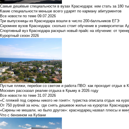
Самые дешёвые специальности в вузах Краснодара: кем стать за 180 ты
Какие специальности меньше всего ударят по карману абитуриентов
Все новости по теме
09.07.2026
Три выпускницы из Краснодара вошли в число 200-балльников ЕГЭ
Скромнее вузов Краснодара: сколько стоит обучение в университетах А
Спортивный вуз Краснодара раскрыл новый прайс на обучение: от трене
Курортный сезон 2026
Пустые пляжи, перебои со светом и работа ПВО: как проходит отдых в 
Москвич рассказал реалии отдыха в Крыму в 2026 году
Все новости по теме
31.07.2026
«С пляжей под сирены никого не гонят»: туристка описала отдых на кур
От 750 рублей за ночь: где снять дешевое жилье на курортах Краснодар
«Сирены не мешали, но было другое»: краснодарец назвал плюсы и мин
Что с бензином на Кубани