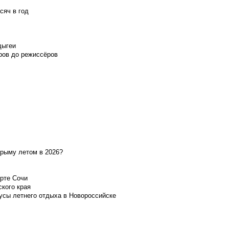
сяч в год
дыгеи
ров до режиссёров
Крыму летом в 2026?
орте Сочи
ского края
усы летнего отдыха в Новороссийске