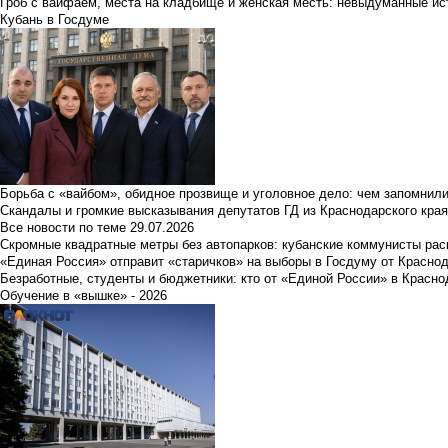
Гроб с вайфаем, места на кладбище и женская месть: невыдуманные ист
Кубань в Госдуме
Борьба с «вайбом», обидное прозвище и уголовное дело: чем запомнил
Скандалы и громкие высказывания депутатов ГД из Краснодарского края
Все новости по теме
29.07.2026
Скромные квадратные метры без автопарков: кубанские коммунисты ра
«Единая Россия» отправит «старичков» на выборы в Госдуму от Краснод
Безработные, студенты и бюджетники: кто от «Единой России» в Красно
Обучение в «вышке» - 2026