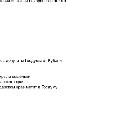
ории из жизни похоронного агента
ись депутаты Госдумы от Кубани
скрыли кошельки
арского края
дарском крае метит в Госдуму