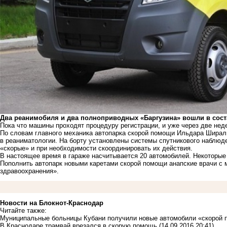
Два реанимобиля и два полноприводных «Баргузина» вошли в соста
Пока что машины проходят процедуру регистрации, и уже через две нед
По словам главного механика автопарка скорой помощи Ильдара Ширал
в реаниматологии. На борту установлены системы спутникового наблюде
«скорые» и при необходимости скоординировать их действия.
В настоящее время в гараже насчитывается 20 автомобилей. Некоторые 
Пополнить автопарк новыми каретами скорой помощи анапские врачи с 
здравоохранения».
Новости на Блoкнoт-Краснодар
Читайте также:
Муниципальные больницы Кубани получили новые автомобили «скорой
В Краснодаре трамвай врезался в скорую помощь
(14.09.2016 20:41)