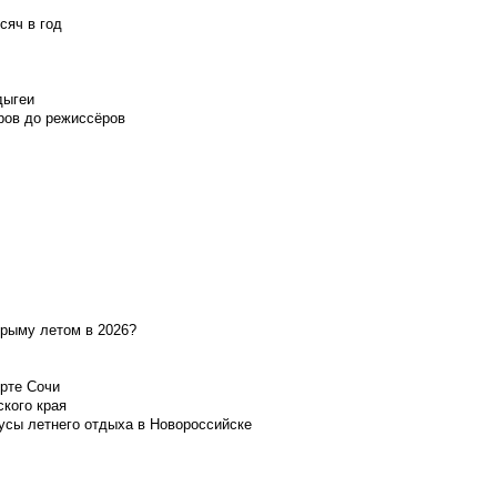
сяч в год
дыгеи
ров до режиссёров
Крыму летом в 2026?
орте Сочи
ского края
усы летнего отдыха в Новороссийске