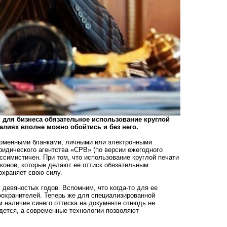
и для бизнеса обязательное использование круглой
еалиях вполне можно обойтись и без него.
рменными бланками, личными или электронными
идического агентства «СРВ» (по версии ежегодного
ессимистичен. При том, что использование круглой печати
конов, которые делают ее оттиск обязательным
охраняет свою силу.
 девяностых годов. Вспомним, что когда-то для ее
оохранителей. Теперь же для специализированной
ом наличие синего оттиска на документе отнюдь не
едется, а современные технологии позволяют