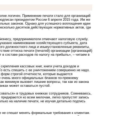
олне логичен. Применение печати стало для организаций
одписан президентом России 6 апреля 2015 года. Им же
альных законов. Однако для успешного воплощения идеи
несколько десятков действующих нормативных актов, где
 бизнесу, предприниматели отмечают налоговую службу.
 указано наименование хозяйствующего субъекта, дата
ого должностного лица и иныеустановленные реквизиты,
твие оттиска печати (печатей) организации (организаций)
 в составе расходов по налогу на прибыль», – читаем в
скрепления кассовых книг, книги учета доходов и
о есть спешить с ее уничтожением совершенно не надо.
 форм строгой отчетности, которые выдаются
же очень много официальных бланков по-прежнему
как минимум вызовет лишние вопросы, так как из закона
анках может оставаться пустой.
соваться» в трудовых книжках сотрудников. Сомневаюсь,
 придираются ко всем мелочам, легко пропустят запись
олько на наличие печати, не изучая детально подпись
же не спешат менять формальные требования к клиентам.