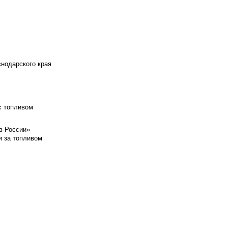
снодарского края
с топливом
в России»
и за топливом