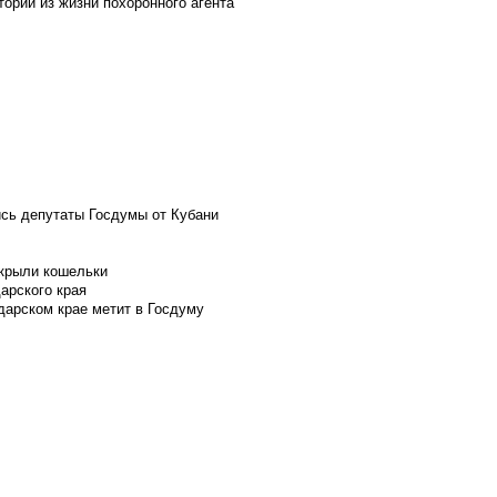
ории из жизни похоронного агента
ись депутаты Госдумы от Кубани
скрыли кошельки
арского края
дарском крае метит в Госдуму