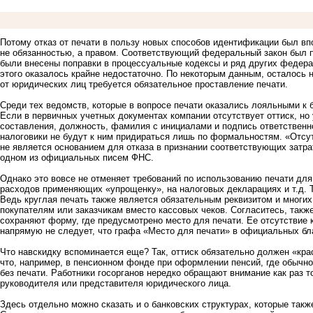
Потому отказ от печати в пользу новых способов идентификации был вп
не обязанностью, а правом. Соответствующий федеральный закон был п
были внесены поправки в процессуальные кодексы и ряд других федер
этого оказалось крайне недостаточно. По некоторым данным, осталось 
от юридических лиц требуется обязательное проставление печати.
Среди тех ведомств, которые в вопросе печати оказались лояльными к
Если в первичных учетных документах компании отсутствует оттиск, но
составления, должность, фамилия с инициалами и подпись ответственн
налоговики не будут к ним придираться лишь по формальностям. «Отсутс
не является основанием для отказа в признании соответствующих затрат
одном из официальных писем ФНС.
Однако это вовсе не отменяет требований по использованию печати для 
расходов применяющих «упрощенку», на налоговых декларациях и т.д. Т
Ведь круглая печать также является обязательным реквизитом и многих
покупателям или заказчикам вместо кассовых чеков. Согласитесь, так
сохраняют форму, где предусмотрено место для печати. Ее отсутствие 
напрямую не следует, что графа «Место для печати» в официальных бл
Что навскидку вспоминается еще? Так, оттиск обязательно должен «кра
что, например, в пенсионном фонде при оформлении пенсий, где обычно
без печати. Работники госорганов нередко обращают внимание как раз т
руководителя или представителя юридического лица.
Здесь отдельно можно сказать и о банковских структурах, которые так