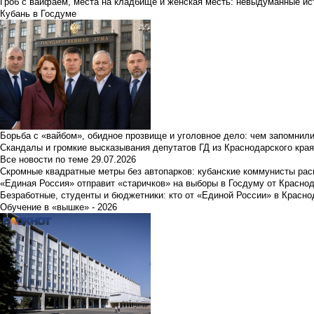
Гроб с вайфаем, места на кладбище и женская месть: невыдуманные ист
Кубань в Госдуме
Борьба с «вайбом», обидное прозвище и уголовное дело: чем запомнил
Скандалы и громкие высказывания депутатов ГД из Краснодарского края
Все новости по теме
29.07.2026
Скромные квадратные метры без автопарков: кубанские коммунисты ра
«Единая Россия» отправит «старичков» на выборы в Госдуму от Краснод
Безработные, студенты и бюджетники: кто от «Единой России» в Красно
Обучение в «вышке» - 2026