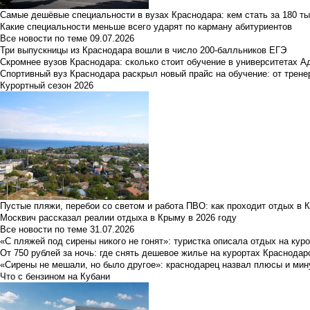
Самые дешёвые специальности в вузах Краснодара: кем стать за 180 ты
Какие специальности меньше всего ударят по карману абитуриентов
Все новости по теме
09.07.2026
Три выпускницы из Краснодара вошли в число 200-балльников ЕГЭ
Скромнее вузов Краснодара: сколько стоит обучение в университетах А
Спортивный вуз Краснодара раскрыл новый прайс на обучение: от трене
Курортный сезон 2026
Пустые пляжи, перебои со светом и работа ПВО: как проходит отдых в 
Москвич рассказал реалии отдыха в Крыму в 2026 году
Все новости по теме
31.07.2026
«С пляжей под сирены никого не гонят»: туристка описала отдых на кур
От 750 рублей за ночь: где снять дешевое жилье на курортах Краснодар
«Сирены не мешали, но было другое»: краснодарец назвал плюсы и мин
Что с бензином на Кубани