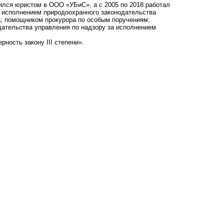
дился юристом в ООО «УБиС», а с 2005 по 2018 работал
а исполнением природоохранного законодательства
а; помощником прокурора по особым поручениям;
дательства управления по надзору за исполнением
рность закону III степени».