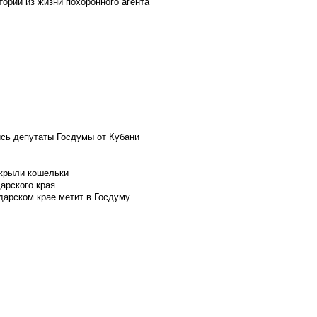
ории из жизни похоронного агента
ись депутаты Госдумы от Кубани
скрыли кошельки
арского края
дарском крае метит в Госдуму