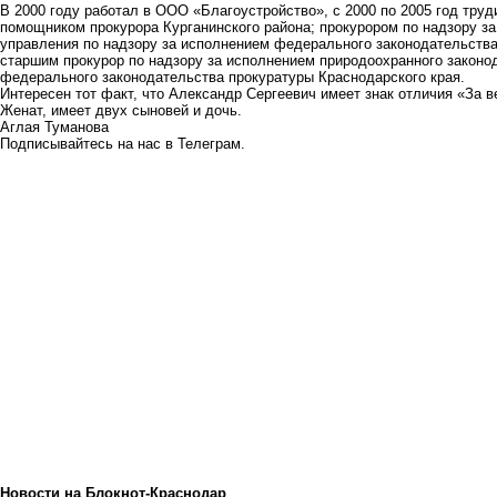
В 2000 году работал в ООО «Благоустройство», с 2000 по 2005 год тру
помощником прокурора Курганинского района; прокурором по надзору з
управления по надзору за исполнением федерального законодательств
старшим прокурор по надзору за исполнением природоохранного законо
федерального законодательства прокуратуры Краснодарского края.
Интересен тот факт, что Александр Сергеевич имеет знак отличия «За ве
Женат, имеет двух сыновей и дочь.
Аглая Туманова
Подписывайтесь на нас в
Телеграм
.
Новости на Блoкнoт-Краснодар