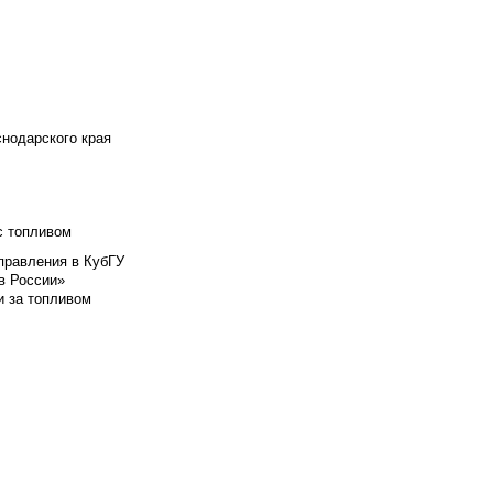
снодарского края
с топливом
правления в КубГУ
в России»
и за топливом