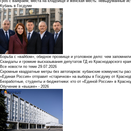
Гроб с вайфаем, места на кладбище и женская месть: невыдуманные ист
Кубань в Госдуме
Борьба с «вайбом», обидное прозвище и уголовное дело: чем запомнил
Скандалы и громкие высказывания депутатов ГД из Краснодарского края
Все новости по теме
29.07.2026
Скромные квадратные метры без автопарков: кубанские коммунисты ра
«Единая Россия» отправит «старичков» на выборы в Госдуму от Краснод
Безработные, студенты и бюджетники: кто от «Единой России» в Красно
Обучение в «вышке» - 2026