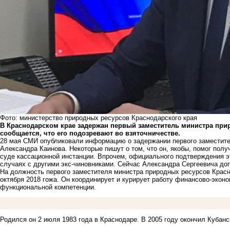
Фото: министерство природных ресурсов Краснодарского края
В Краснодарском крае задержан первый заместитель министра при
сообщается, что его подозревают во взяточничестве.
28 мая СМИ опубликовали информацию о задержании первого заместите
Александра Каинова. Некоторые пишут о том, что он, якобы, помог полу
суде кассационной инстанции. Впрочем, официального подтверждения это
случаях с другими
экс-чиновниками
. Сейчас Александра Сергеевича до
На должность первого заместителя министра природных ресурсов Красн
октября 2018 гожа. Он координирует и курирует работу финансово-экон
функциональной компетенции.
Родился он 2 июля 1983 года в Краснодаре. В 2005 году окончил Кубанс