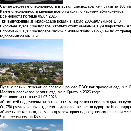
Самые дешёвые специальности в вузах Краснодара: кем стать за 180 ты
Какие специальности меньше всего ударят по карману абитуриентов
Все новости по теме
09.07.2026
Три выпускницы из Краснодара вошли в число 200-балльников ЕГЭ
Скромнее вузов Краснодара: сколько стоит обучение в университетах А
Спортивный вуз Краснодара раскрыл новый прайс на обучение: от трене
Курортный сезон 2026
Пустые пляжи, перебои со светом и работа ПВО: как проходит отдых в 
Москвич рассказал реалии отдыха в Крыму в 2026 году
Все новости по теме
31.07.2026
«С пляжей под сирены никого не гонят»: туристка описала отдых на кур
От 750 рублей за ночь: где снять дешевое жилье на курортах Краснодар
«Сирены не мешали, но было другое»: краснодарец назвал плюсы и мин
Что с бензином на Кубани