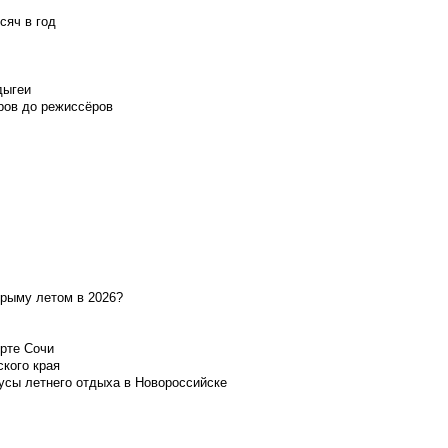
сяч в год
дыгеи
ров до режиссёров
Крыму летом в 2026?
орте Сочи
ского края
усы летнего отдыха в Новороссийске