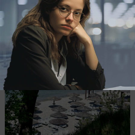
вчера в 15:12
0
Происшествия
ВСУ пытаются атаковать Кубань:
закрыты пляжи, воют сирены
ВСУ запустили дроны на Краснодарский край