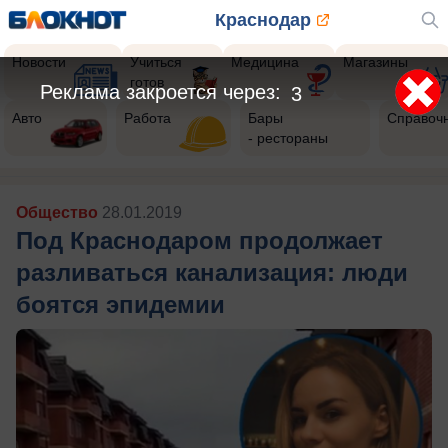
Краснодар
Новости
Учиться
Медицина
Магазины
готов
Реклама закроется через:
1
Авто
Работа
Бары
Справоч
- рестораны
Общество
28.01.2019
Под Краснодаром продолжает
разливаться канализация: люди
боятся эпидемии