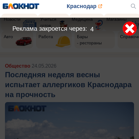
Краснодар
Новости
Учиться
Медицина
Магазины
готов
Реклама закроется через:
1
Авто
Работа
Бары
Справоч
- рестораны
Общество
24.05.2026
Последняя неделя весны
испытает аллергиков Краснодара
на прочность