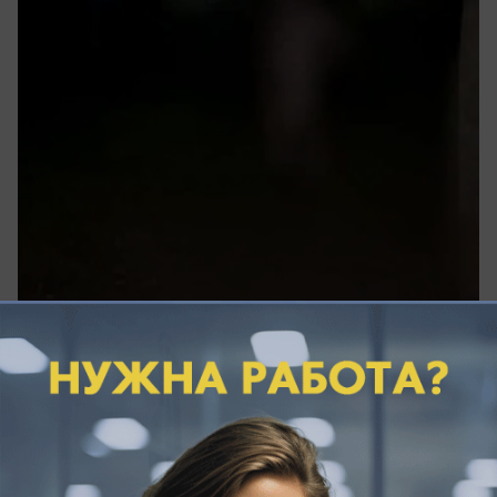
сегодня в 10:36
0
Общество
Пьяный дебошир пытался найти
«телепорт» и разбил две иномарки в