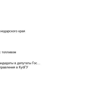
снодарского края
с топливом
ндидаты в депутаты Гос...
правления в КубГУ