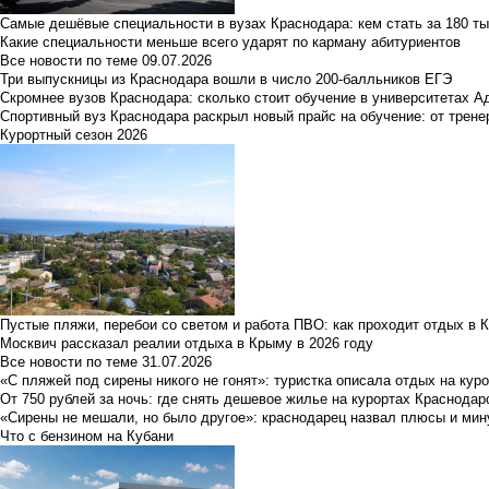
Самые дешёвые специальности в вузах Краснодара: кем стать за 180 ты
Какие специальности меньше всего ударят по карману абитуриентов
Все новости по теме
09.07.2026
Три выпускницы из Краснодара вошли в число 200-балльников ЕГЭ
Скромнее вузов Краснодара: сколько стоит обучение в университетах А
Спортивный вуз Краснодара раскрыл новый прайс на обучение: от трене
Курортный сезон 2026
Пустые пляжи, перебои со светом и работа ПВО: как проходит отдых в 
Москвич рассказал реалии отдыха в Крыму в 2026 году
Все новости по теме
31.07.2026
«С пляжей под сирены никого не гонят»: туристка описала отдых на кур
От 750 рублей за ночь: где снять дешевое жилье на курортах Краснодар
«Сирены не мешали, но было другое»: краснодарец назвал плюсы и мин
Что с бензином на Кубани