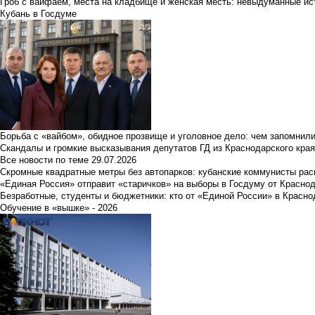
Гроб с вайфаем, места на кладбище и женская месть: невыдуманные ист
Кубань в Госдуме
Борьба с «вайбом», обидное прозвище и уголовное дело: чем запомнил
Скандалы и громкие высказывания депутатов ГД из Краснодарского края
Все новости по теме
29.07.2026
Скромные квадратные метры без автопарков: кубанские коммунисты ра
«Единая Россия» отправит «старичков» на выборы в Госдуму от Краснод
Безработные, студенты и бюджетники: кто от «Единой России» в Красно
Обучение в «вышке» - 2026