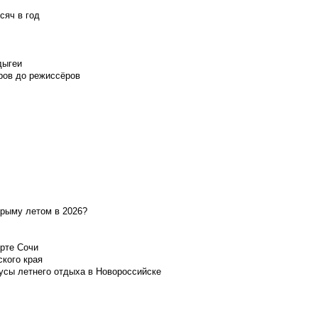
сяч в год
дыгеи
ров до режиссёров
Крыму летом в 2026?
орте Сочи
ского края
усы летнего отдыха в Новороссийске