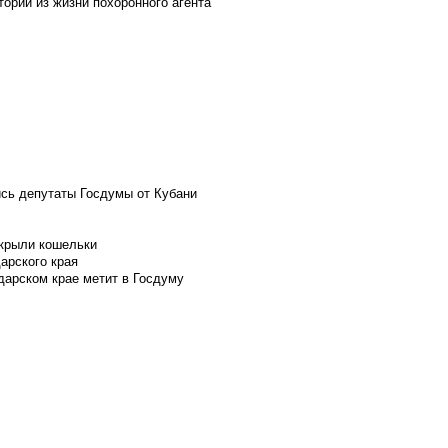
ории из жизни похоронного агента
ись депутаты Госдумы от Кубани
скрыли кошельки
арского края
дарском крае метит в Госдуму