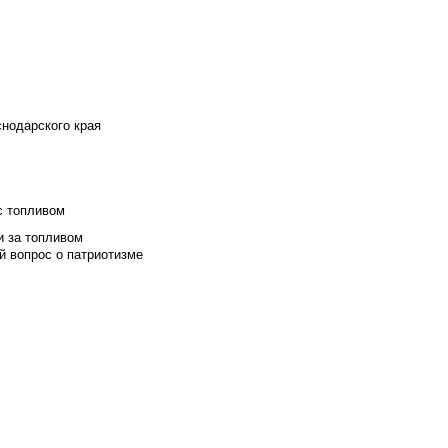
снодарского края
с топливом
и за топливом
й вопрос о патриотизме