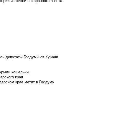
ории из жизни похоронного агента
ись депутаты Госдумы от Кубани
скрыли кошельки
арского края
дарском крае метит в Госдуму