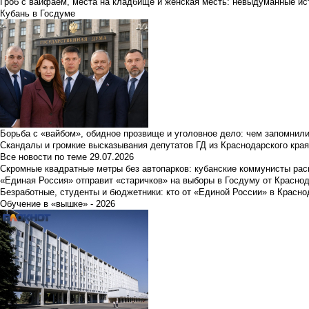
Гроб с вайфаем, места на кладбище и женская месть: невыдуманные ист
Кубань в Госдуме
Борьба с «вайбом», обидное прозвище и уголовное дело: чем запомнил
Скандалы и громкие высказывания депутатов ГД из Краснодарского края
Все новости по теме
29.07.2026
Скромные квадратные метры без автопарков: кубанские коммунисты ра
«Единая Россия» отправит «старичков» на выборы в Госдуму от Краснод
Безработные, студенты и бюджетники: кто от «Единой России» в Красно
Обучение в «вышке» - 2026