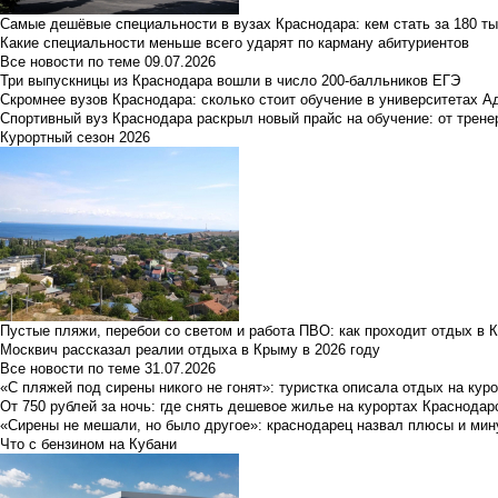
Самые дешёвые специальности в вузах Краснодара: кем стать за 180 ты
Какие специальности меньше всего ударят по карману абитуриентов
Все новости по теме
09.07.2026
Три выпускницы из Краснодара вошли в число 200-балльников ЕГЭ
Скромнее вузов Краснодара: сколько стоит обучение в университетах А
Спортивный вуз Краснодара раскрыл новый прайс на обучение: от трене
Курортный сезон 2026
Пустые пляжи, перебои со светом и работа ПВО: как проходит отдых в 
Москвич рассказал реалии отдыха в Крыму в 2026 году
Все новости по теме
31.07.2026
«С пляжей под сирены никого не гонят»: туристка описала отдых на кур
От 750 рублей за ночь: где снять дешевое жилье на курортах Краснодар
«Сирены не мешали, но было другое»: краснодарец назвал плюсы и мин
Что с бензином на Кубани