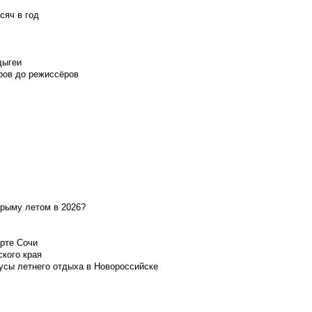
сяч в год
дыгеи
ров до режиссёров
Крыму летом в 2026?
орте Сочи
ского края
усы летнего отдыха в Новороссийске