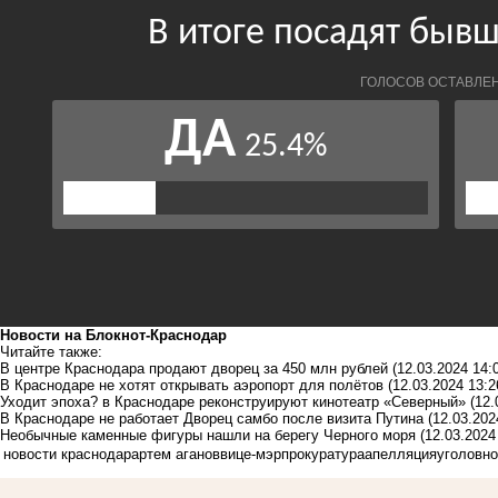
Новости на Блoкнoт-Краснодар
Читайте также:
В центре Краснодара продают дворец за 450 млн рублей
(12.03.2024 14:
В Краснодаре не хотят открывать аэропорт для полётов
(12.03.2024 13:2
Уходит эпоха? в Краснодаре реконструируют кинотеатр «Северный»
(12.
В Краснодаре не работает Дворец самбо после визита Путина
(12.03.202
Необычные каменные фигуры нашли на берегу Черного моря
(12.03.2024
новости краснодар
артем аганов
вице-мэр
прокуратура
апелляция
уголовно